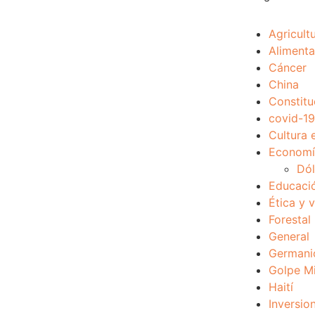
Agricult
Alimenta
Cáncer
China
Constitu
covid-19
Cultura 
Economía
Dól
Educaci
Ética y 
Forestal
General
Germani
Golpe Mi
Haití
Inversio