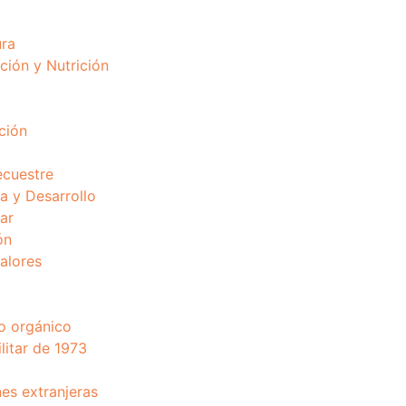
ura
ción y Nutrición
ción
ecuestre
 y Desarrollo
ar
ón
valores
o orgánico
litar de 1973
nes extranjeras