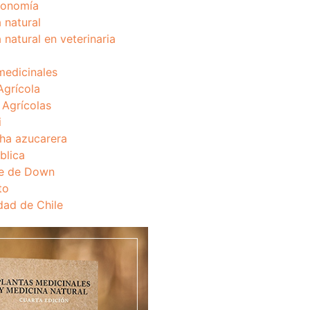
onomía
 natural
 natural en veterinaria
medicinales
Agrícola
s Agrícolas
i
ha azucarera
blica
e de Down
to
dad de Chile