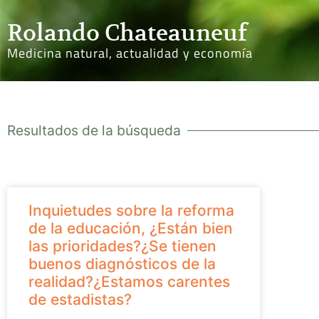
Rolando Chateauneuf
Medicina natural, actualidad y economía
Resultados de la búsqueda
Inquietudes sobre la reforma
de la educación, ¿Están bien
las prioridades?¿Se tienen
buenos diagnósticos de la
realidad?¿Estamos carentes
de estadistas?