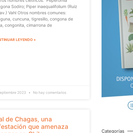
os nombres cietíficos. Peperomia
gona Sodiro; Piper inaequalifolium (Ruiz
av.) Vahl Otros nombres comunes:
guna, cuncuna, tigresillo, congona de
a, congonita, cimarrona de
TINUAR LEYENDO »
septiembre 2023
No hay comentarios
l de Chagas, una
festación que amenaza
Categorías