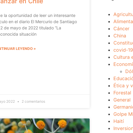
anzar en Chile
Agricult
e la oportunidad de leer un interesante
Alimenta
ículo en el diario El Mercurio de Santiago
 2 de mayo de 2022 titulado “La
Cáncer
conocida situación
China
Constitu
TINUAR LEYENDO »
covid-19
Cultura 
Economía
Dól
Educaci
Ética y 
Forestal
General
ayo 2022
2 comentarios
Germani
Golpe Mi
Haití
Inversio