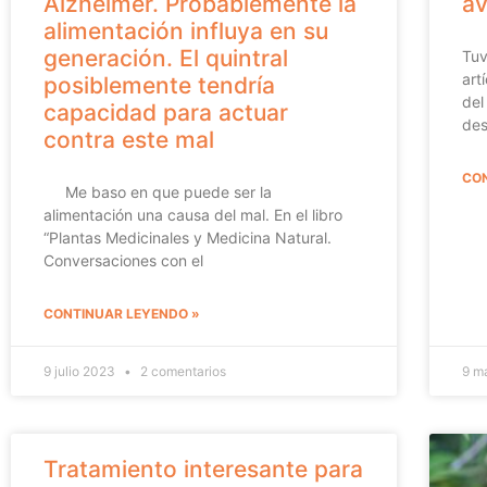
Alzheimer. Probablemente la
av
alimentación influya en su
generación. El quintral
Tuv
art
posiblemente tendría
del
capacidad para actuar
des
contra este mal
CON
Me baso en que puede ser la
alimentación una causa del mal. En el libro
“Plantas Medicinales y Medicina Natural.
Conversaciones con el
CONTINUAR LEYENDO »
9 julio 2023
2 comentarios
9 m
Tratamiento interesante para