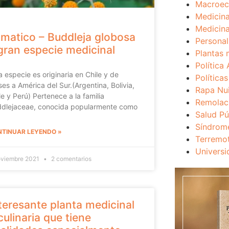
Macroec
Medicina
Medicina
 matico – Buddleja globosa
Personal
gran especie medicinal
Plantas 
Política 
a especie es originaria en Chile y de
Política
ses a América del Sur.(Argentina, Bolivia,
Rapa Nu
le y Perú) Pertenece a la familia
Remolac
dlejaceae, conocida popularmente como
Salud Pú
Síndrom
TINUAR LEYENDO »
Terremo
Universi
oviembre 2021
2 comentarios
teresante planta medicinal
culinaria que tiene