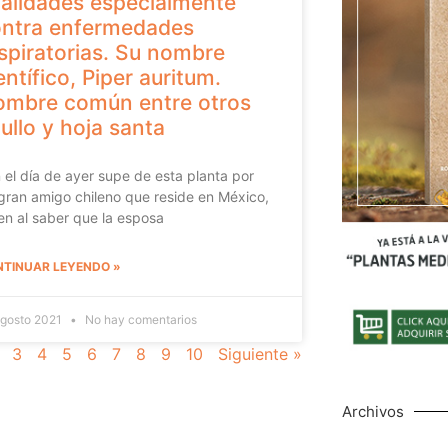
alidades especialmente
ntra enfermedades
spiratorias. Su nombre
entífico, Piper auritum.
mbre común entre otros
ullo y hoja santa
el día de ayer supe de esta planta por
gran amigo chileno que reside en México,
en al saber que la esposa
TINUAR LEYENDO »
agosto 2021
No hay comentarios
3
4
5
6
7
8
9
10
Siguiente »
Archivos