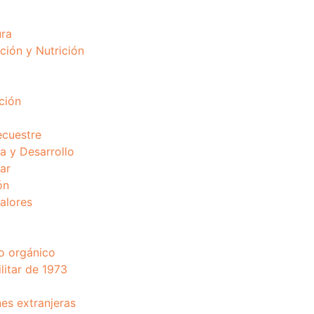
ura
ción y Nutrición
ción
ecuestre
 y Desarrollo
ar
ón
valores
o orgánico
litar de 1973
nes extranjeras