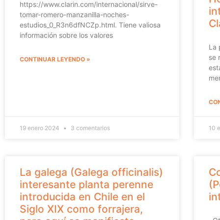
https://www.clarin.com/internacional/sirve-
in
tomar-romero-manzanilla-noches-
Cl
estudios_0_R3n6dfNCZp.html. Tiene valiosa
información sobre los valores
La 
se 
CONTINUAR LEYENDO »
est
men
CON
19 enero 2024
3 comentarios
10 
La galega (Galega officinalis)
C
interesante planta perenne
(P
introducida en Chile en el
in
Siglo XIX como forrajera,