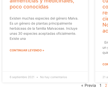
alimenticias y medicinales,
cu
poco conocidas
co
re
ci
Existen muchas especies del género Malva.
Es un género de plantas principalmente
No
herbáceas de la familia Malvaceae. Incluye
ac
unas 30 especies aceptadas oficialmente.
Existe una
En 
un 
CONTINUAR LEYENDO »
qui
CON
6 septiembre 2021
No hay comentarios
21 
« Previa
1
2