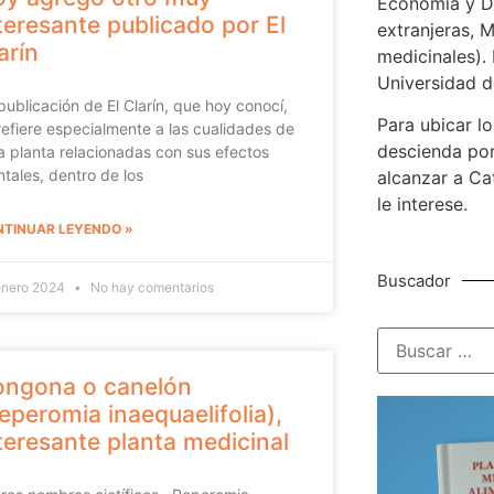
Economía y De
teresante publicado por El
extranjeras, M
arín
medicinales). 
Universidad d
publicación de El Clarín, que hoy conocí,
Para ubicar lo
refiere especialmente a las cualidades de
descienda por
a planta relacionadas con sus efectos
tales, dentro de los
alcanzar a Ca
le interese.
TINUAR LEYENDO »
Buscador
enero 2024
No hay comentarios
ongona o canelón
eperomia inaequaelifolia),
teresante planta medicinal