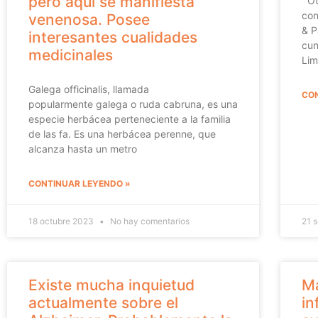
pero aquí se manifiesta
Otr
con
venenosa. Posee
& P
interesantes cualidades
cun
medicinales
Lim
Galega officinalis, llamada
CON
popularmente galega o ruda cabruna, es una
especie herbácea perteneciente a la familia
de las fa. Es una herbácea perenne, que
alcanza hasta un metro
CONTINUAR LEYENDO »
18 octubre 2023
No hay comentarios
21 
Existe mucha inquietud
Ma
actualmente sobre el
in