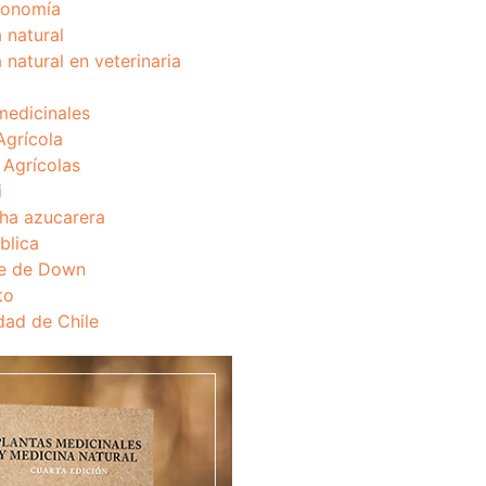
onomía
 natural
 natural en veterinaria
medicinales
Agrícola
s Agrícolas
i
ha azucarera
blica
e de Down
to
dad de Chile