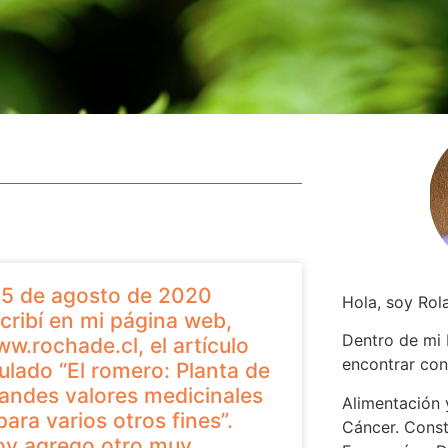
 5 de agosto de 2020
Hola, soy Rol
cribí en mi página web,
Dentro de mi
w.rochade.cl, el artículo
encontrar
con
tulado “El romero: Planta de
andes valores medicinales
Alimentación y
para varios otros fines”.
Cáncer. Const
y agrego otro muy