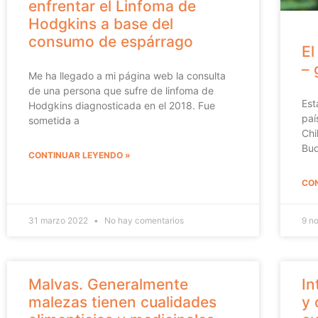
enfrentar el Linfoma de
Hodgkins a base del
consumo de espárrago
El
– 
Me ha llegado a mi página web la consulta
de una persona que sufre de linfoma de
Est
Hodgkins diagnosticada en el 2018. Fue
paí
sometida a
Chi
Bud
CONTINUAR LEYENDO »
CON
31 marzo 2022
No hay comentarios
9 n
Malvas. Generalmente
In
malezas tienen cualidades
y 