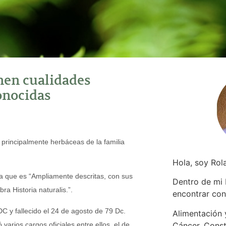
nen cualidades
onocidas
 principalmente herbáceas de la familia
Hola, soy Rol
 que es “Ampliamente descritas, con sus
Dentro de mi
ra Historia naturalis.”.
encontrar
con
DC y fallecido el 24 de agosto de 79 Dc.
Alimentación y
 varios cargos oficiales entre ellos, el de
Cáncer. Const