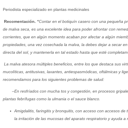
Periodista especializado en plantas medicinales
Recomentación.
“
Contar en el botiquín casero con una pequeña pro
de malva seca, es una excelente idea para poder afrontar con reme
corrientes, que en algún momento acaban por afectar a algún miembro
propiedades, una vez cosechada la malva, la debes dejar a secar en u
directa del sol, y mantenerla en tal estado hasta que esté completa
La malva atesora múltiples beneficios, entre los que destaca sus vir
mucolíticas, antitusivas, laxantes, antiespasmódicas, oftálmicas y lige
recomendamos para los siguientes problemas de salud:
–
En resfríados con mucha tos y congestión, en procesos gripale
plantas febrífugas como la ulmania o el sauce blanco.
Amigdalitis, faringitis y bronquitis, con acceso con accesos de t
la irritación de las mucosas del aparato respiratorio y ayuda a 