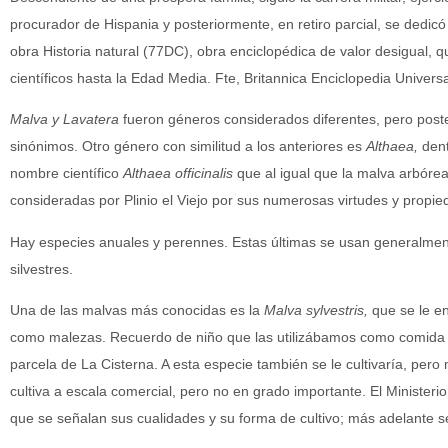
procurador de Hispania y posteriormente, en retiro parcial, se dedicó
obra Historia natural (77DC), obra enciclopédica de valor desigual,
científicos hasta la Edad Media. Fte, Britannica Enciclopedia Univers
Malva y Lavatera
fueron géneros considerados diferentes, pero post
sinónimos. Otro género con similitud a los anteriores es
Althaea,
dent
nombre científico
Althaea officinalis
que al igual que la malva arbóre
consideradas por Plinio el Viejo por sus numerosas virtudes y propie
Hay especies anuales y perennes. Estas últimas se usan generalmen
silvestres.
Una de las malvas más conocidas es la
Malva sylvestris,
que se le e
como malezas. Recuerdo de niño que las utilizábamos como comida 
parcela de La Cisterna. A esta especie también se le cultivaría, per
cultiva a escala comercial, pero no en grado importante. El Ministerio
que se señalan sus cualidades y su forma de cultivo; más adelante s