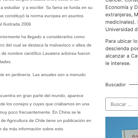
Economía y De
 a estudiar y a escribir. Su fama se funda en su
extranjeras, M
 que constituyó la norma europea en asuntos
medicinales). 
al Ilustrada 2006
Universidad d
eriormente ha llegado a considerarlos como
Para ubicar lo
ro del cual se destaca la malvavisco o altea de
descienda por
a de nombre científico
Lavatera arbórea
fueron
alcanzar a Ca
dades.
le interese.
te en jardinería. Las anuales son a menudo
Buscador
ncuentra en gran parte del mundo, aparece
de los conejos y cuyes que criábamos en una
o muy poco frecuentemente. En China se le
 de Agricultura de Chile tiene un publicación en
e da más información sobre esto.