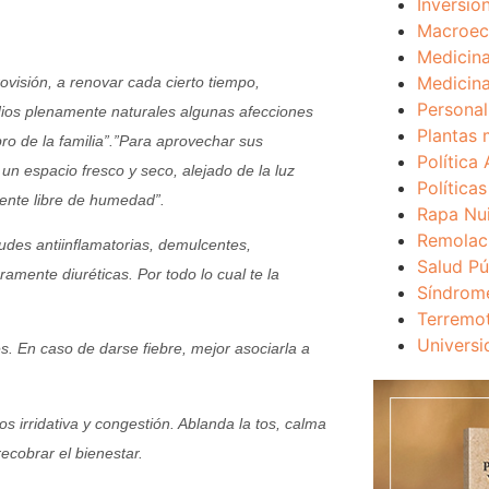
Inversio
Macroec
Medicina
Medicina
visión, a renovar cada cierto tiempo,
Personal
dios plenamente naturales algunas afecciones
Plantas 
 de la familia”.”
Para aprovechar sus
Política 
n espacio fresco y seco, alejado de la luz
Política
mente libre de humedad”.
Rapa Nu
Remolac
tudes antiinflamatorias, demulcentes,
Salud Pú
ramente diuréticas. Por todo lo cual te la
Síndrom
Terremo
Universi
s. En caso de darse fiebre, mejor asociarla a
os irridativa y congestión. Ablanda la tos, calma
recobrar el bienestar.