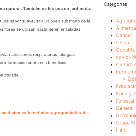
Categorías
a natural. También se les usa en jardinería.
Agricult
a, de sabor suave, son un buen substituto de la
Alimenta
s flores se utilizan bastante en ensaladas.
Cáncer
China
Constitu
vian afecciones respiratorias, alergias,
covid-19
ás información sobre sus beneficios.
Cultura 
Economía
n titulada
Dól
Educaci
Ética y 
Forestal
General
-medicinales/beneficios-y-propiedades-de-
Germani
Golpe Mi
Haití