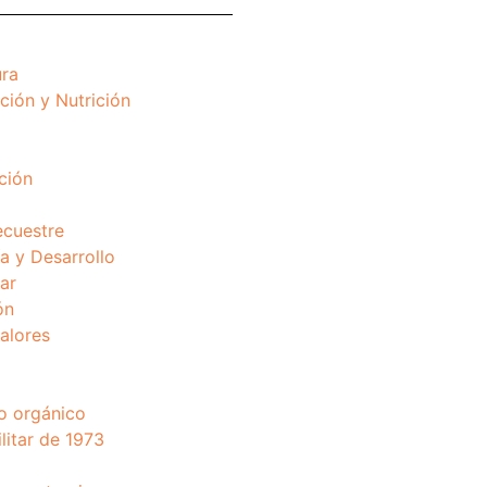
ura
ción y Nutrición
ción
ecuestre
 y Desarrollo
ar
ón
valores
o orgánico
litar de 1973