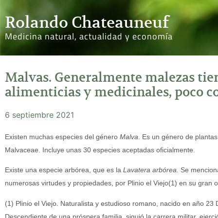
Rolando Chateauneuf
Medicina natural, actualidad y economía
Malvas. Generalmente malezas tie
alimenticias y medicinales, poco c
6 septiembre 2021
Existen muchas especies del género
Malva
. Es un género de plantas
Malvaceae. Incluye unas 30 especies aceptadas oficialmente.
Existe una especie arbórea, que es la
Lavatera arbórea.
Se menciona
numerosas virtudes y propiedades, por Plinio el Viejo(1) en su gran ob
(1) Plinio el Viejo. Naturalista y estudioso romano, nacido en año 23 
Descendiente de una próspera familia, siguió la carrera militar, ejerció