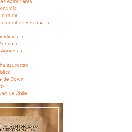
nes extranjeras
onomía
 natural
 natural en veterinaria
medicinales
Agrícola
s Agrícolas
i
ha azucarera
blica
e de Down
to
dad de Chile