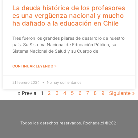
La deuda histórica de los profesores
es una vergüenza nacional y mucho
ha dañado a la educación en Chile
Tres fueron los grandes pilares de desarrollo de nuestro
país. Su Sistema Nacional de Educación Pública, su
Sistema Nacional de Salud y su Cuerpo de
CONTINUAR LEYENDO »
21 febrero 2024
No hay comentarios
« Previa
1
2
3
4
5
6
7
8
9
Siguiente »
Todos los derechos reservados. Rochade.cl ©2021