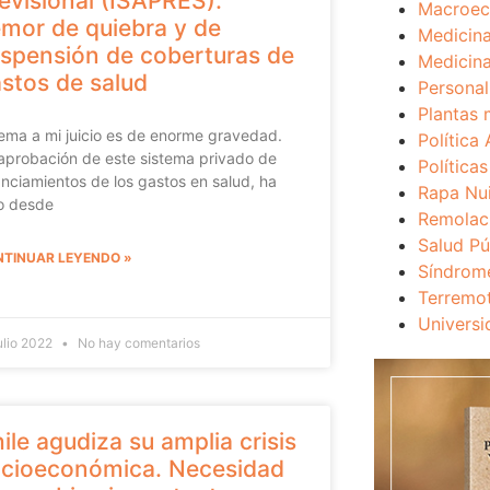
evisional (ISAPRES).
Macroec
mor de quiebra y de
Medicina
spensión de coberturas de
Medicina
stos de salud
Personal
Plantas 
tema a mi juicio es de enorme gravedad.
Política 
aprobación de este sistema privado de
Política
anciamientos de los gastos en salud, ha
Rapa Nu
o desde
Remolac
Salud Pú
TINUAR LEYENDO »
Síndrom
Terremo
Universi
ulio 2022
No hay comentarios
ile agudiza su amplia crisis
cioeconómica. Necesidad