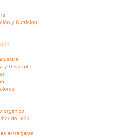
ura
ción y Nutrición
ción
ecuestre
 y Desarrollo
ar
ón
valores
o orgánico
litar de 1973
nes extranjeras