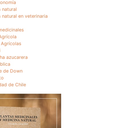
onomía
 natural
 natural en veterinaria
medicinales
Agrícola
s Agrícolas
i
ha azucarera
blica
e de Down
to
dad de Chile