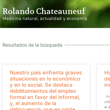
Rolando Chateauneuf
Medicina natural, actualidad y economía
Resultados de la búsqueda
Nuestro país enfrenta graves
Hu
situaciones en lo económico
de
y en lo social. Se destaca
in
debilitamientos del empleo
formal en favor del informal,
Pre
chi
y, el aumento de la
el 
delincuencia, que en parte