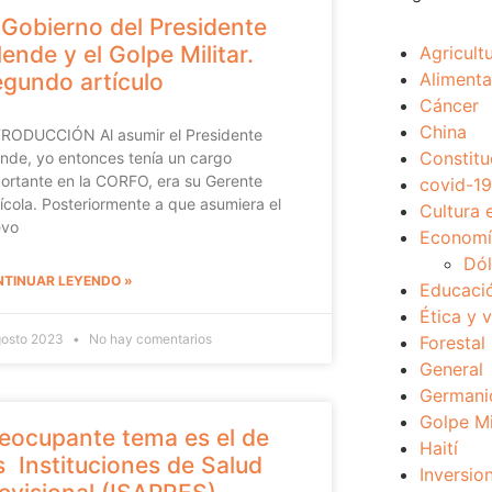
 Gobierno del Presidente
lende y el Golpe Militar.
Agricult
gundo artículo
Alimenta
Cáncer
China
RODUCCIÓN Al asumir el Presidente
Constitu
ende, yo entonces tenía un cargo
ortante en la CORFO, era su Gerente
covid-19
ícola. Posteriormente a que asumiera el
Cultura 
evo
Economía
Dól
TINUAR LEYENDO »
Educaci
Ética y 
gosto 2023
No hay comentarios
Forestal
General
Germani
Golpe Mi
eocupante tema es el de
Haití
s Instituciones de Salud
Inversio