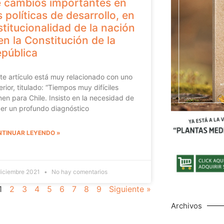
 cambios importantes en
s políticas de desarrollo, en
stitucionalidad de la nación
en la Constitución de la
pública
e artículo está muy relacionado con uno
erior, titulado: “Tiempos muy difíciles
nen para Chile. Insisto en la necesidad de
er un profundo diagnóstico
TINUAR LEYENDO »
diciembre 2021
No hay comentarios
1
2
3
4
5
6
7
8
9
Siguiente »
Archivos