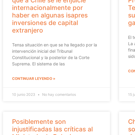
que a Chile se le enjuicie
Pr
internacionalmente por
Te
haber en algunas isapres
su
inversiones de capital
ga
extranjero
El 
La 
Tensa situación en que se ha llegado por la
fin
intervención inicial del Tribunal
sid
Constitucional y la posterior de la Corte
Suprema. El sistema de las
CON
CONTINUAR LEYENDO »
10 junio 2023
No hay comentarios
15 j
Posiblemente son
Ch
injustificadas las críticas al
so