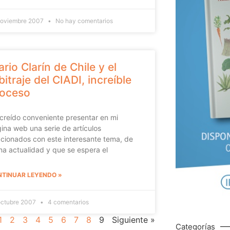
noviembre 2007
No hay comentarios
ario Clarín de Chile y el
bitraje del CIADI, increíble
roceso
creído conveniente presentar en mi
ina web una serie de artículos
acionados con este interesante tema, de
na actualidad y que se espera el
TINUAR LEYENDO »
octubre 2007
4 comentarios
1
2
3
4
5
6
7
8
9
Siguiente »
Categorías