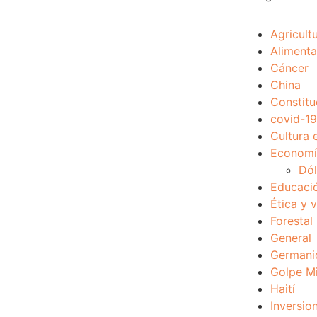
Agricult
Alimenta
Cáncer
China
Constitu
covid-19
Cultura 
Economía
Dól
Educaci
Ética y 
Forestal
General
Germani
Golpe Mi
Haití
Inversio