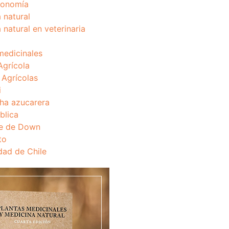
onomía
 natural
 natural en veterinaria
medicinales
Agrícola
s Agrícolas
i
ha azucarera
blica
e de Down
to
dad de Chile