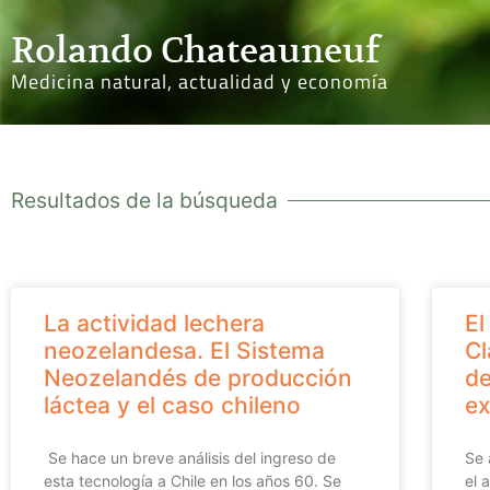
Rolando Chateauneuf
Medicina natural, actualidad y economía
Resultados de la búsqueda
La actividad lechera
El
neozelandesa. El Sistema
Cl
Neozelandés de producción
de
láctea y el caso chileno
ex
Se hace un breve análisis del ingreso de
Se 
esta tecnología a Chile en los años 60. Se
el 