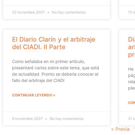
22 noviembre 2007
No hay comentarios
15 
El Diario Clarín y el arbitraje
Di
del CIADI. II Parte
ar
p
Como señalaba en mi primer artículo,
presentaré varios sobre este tema, que está
He 
de actualidad. Pronto se debería conocer el
pág
fallo del arbitraje del CIADI
rel
ple
CONTINUAR LEYENDO »
CON
6 noviembre 2007
No hay comentarios
31 
« Previa