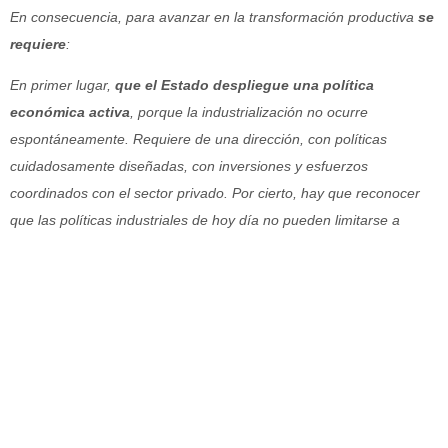
En consecuencia, para avanzar en la transformación productiva
se
requiere
:
En primer lugar,
que el Estado despliegue una política
económica activa
, porque la industrialización no ocurre
espontáneamente. Requiere de una dirección, con políticas
cuidadosamente diseñadas, con inversiones y esfuerzos
coordinados con el sector privado. Por cierto, hay que reconocer
que las políticas industriales de hoy día no pueden limitarse a
replicar las del pasado.
En segundo lugar,
se necesita un decidido impulso de
inversiones en ciencia y tecnología
, ya que hoy día ésta es
apenas el 0,4% del PIB, bastante menor a la media de los países
de la OCDE, que es el 2,4% .
En tercer lugar,
es preciso impulsar educación gratuita en favor
de todos los jóvenes del país, con elevación sustantiva de su