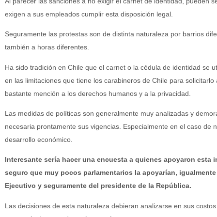
Al parecer las sanciones a no exigir el carnet de identidad, pueden se
exigen a sus empleados cumplir esta disposición legal.
Seguramente las protestas son de distinta naturaleza por barrios dif
también a horas diferentes.
Ha sido tradición en Chile que el carnet o la cédula de identidad se 
en las limitaciones que tiene los carabineros de Chile para solicitar
bastante mención a los derechos humanos y a la privacidad.
Las medidas de políticas son generalmente muy analizadas y demor
necesaria prontamente sus vigencias. Especialmente en el caso de n
desarrollo económico.
Interesante sería hacer una encuesta a quienes apoyaron esta in
seguro que muy pocos parlamentarios la apoyarían, igualmente 
Ejecutivo y seguramente del presidente de la República.
Las decisiones de esta naturaleza debieran analizarse en sus costos