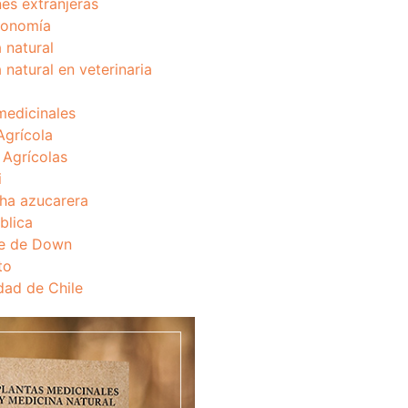
nes extranjeras
onomía
 natural
 natural en veterinaria
medicinales
Agrícola
s Agrícolas
i
ha azucarera
blica
e de Down
to
dad de Chile