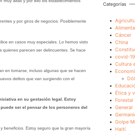
r muy altas y por ello los establecimientos
Categorías
Agricult
erentes y por giros de negocios. Posiblemente
Alimenta
Cáncer
China
utilice en casos muy especiales. Lo hemos visto
Constitu
lo a quienes parecen ser delincuentes. Se hace
covid-19
Cultura 
Economía
an en tomarse, incluso algunas que se hacen
Dól
uevos delitos que van surgiendo con el
Educaci
Ética y 
iciativa en su gestación legal. Estoy
Forestal
General
puede ser el pensar de los personeros del
Germani
Golpe Mi
 y beneficios. Estoy seguro que la gran mayoría
Haití