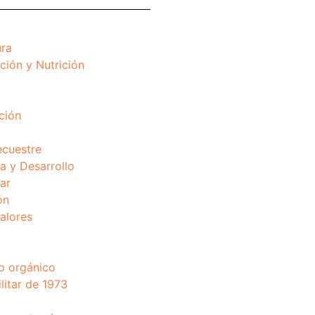
ura
ción y Nutrición
ción
ecuestre
 y Desarrollo
ar
ón
valores
o orgánico
litar de 1973