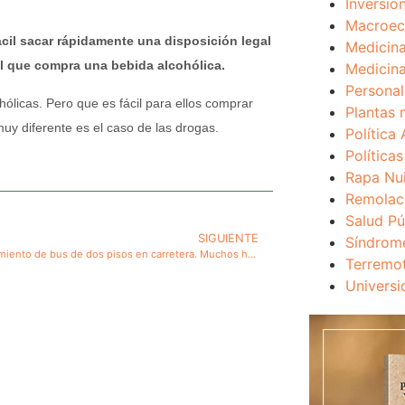
Inversio
Macroec
ácil sacar rápidamente una disposición legal
Medicina
al que compra una bebida alcohólica.
Medicina
Personal
ólicas. Pero que es fácil para ellos comprar
Plantas 
uy diferente es el caso de las drogas.
Política 
Política
Rapa Nu
Remolac
Salud Pú
SIGUIENTE
Síndrom
Nuevo volcamiento de bus de dos pisos en carretera. Muchos heridos; graves dos niños. Siguen las autoridades de Chile permitiendo el uso de buses de dos pisos en carreteras, sin limitaciones especiales de velocidad
Terremo
Universi