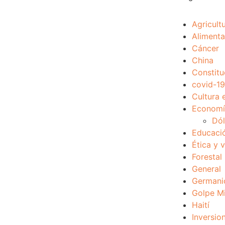
Agricult
Alimenta
Cáncer
China
Constitu
covid-19
Cultura 
Economía
Dól
Educaci
Ética y 
Forestal
General
Germani
Golpe Mi
Haití
Inversio