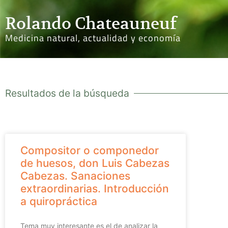
Rolando Chateauneuf
Medicina natural, actualidad y economía
Resultados de la búsqueda
Compositor o componedor
de huesos, don Luis Cabezas
Cabezas. Sanaciones
extraordinarias. Introducción
a quiropráctica
Tema muy interesante es el de analizar la