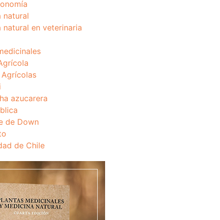
onomía
 natural
 natural en veterinaria
medicinales
Agrícola
s Agrícolas
i
ha azucarera
blica
e de Down
to
dad de Chile