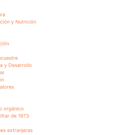
ura
ción y Nutrición
ción
ecuestre
 y Desarrollo
ar
ón
valores
o orgánico
litar de 1973
nes extranjeras