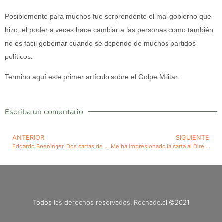
Posiblemente para muchos fue sorprendente el mal gobierno que
hizo; el poder a veces hace cambiar a las personas como también
no es fácil gobernar cuando se depende de muchos partidos
políticos.
Termino aquí este primer artículo sobre el Golpe Militar.
Escriba un comentario
ANTERIOR
SIGUIENTE
Edgardo Boeninger. Dos cartas de su hija Iris publicadas en el Mercurio me han motivado a escribir mis dos artículos sobre tan destacado profesional, hombre público y ser humano
Me ha impresionado la carta al Director de El Mercurio de Santiago del 23 de septiembre de 2019, firmada por el Ingeniero Forestal titulado en la Universidad de Chile, Juan Franco de la Jara y que lo hace como Exdirector de Conaf
Todos los derechos reservados. Rochade.cl ©2021