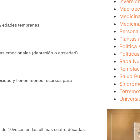
Inversio
Macroec
Medicina
Medicina
 a edades tempranas.
Personal
Plantas 
Política 
mas emocionales (depresión o ansiedad)
Política
Rapa Nu
Remolac
Salud Pú
besidad y tienen menos recursos para
Síndrom
Terremo
Universi
de 10veces en las últimas cuatro décadas.