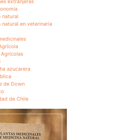
nes extranjeras
onomía
 natural
 natural en veterinaria
medicinales
Agrícola
s Agrícolas
i
ha azucarera
blica
e de Down
to
dad de Chile