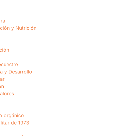
ura
ción y Nutrición
ción
ecuestre
 y Desarrollo
ar
ón
valores
o orgánico
litar de 1973