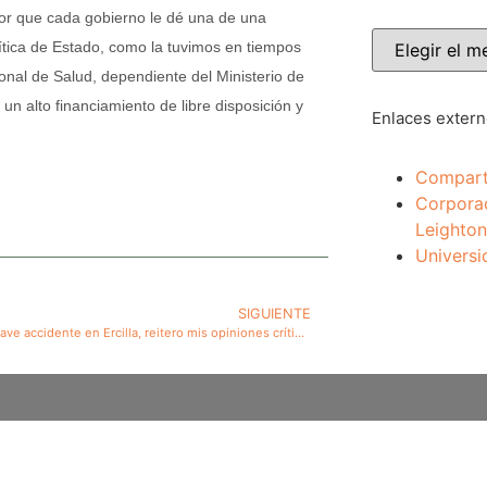
ror que cada gobierno le dé una de una
ítica de Estado, como la tuvimos en tiempos
onal de Salud, dependiente del Ministerio de
un alto financiamiento de libre disposición y
Enlaces exter
Compart
Corpora
Leighton
Universi
SIGUIENTE
Por nuevo grave accidente en Ercilla, reitero mis opiniones críticas sobre los buses de dos pisos a altas velocidades en carreteras. El Gobierno debiera preocuparse de ello