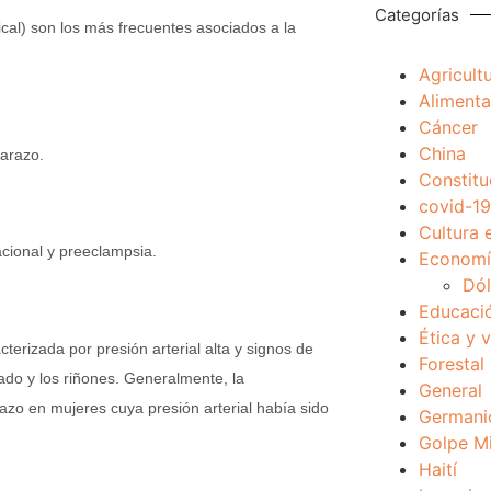
Categorías
cal) son los más frecuentes asociados a la
Agricult
Alimenta
Cáncer
China
barazo.
Constitu
covid-19
Cultura 
cional y preeclampsia.
Economía
Dól
Educaci
Ética y 
erizada por presión arterial alta y signos de
Forestal
do y los riñones. Generalmente, la
General
o en mujeres cuya presión arterial había sido
Germani
Golpe Mi
Haití