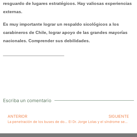
resguardo de lugares estratégicos. Hay valiosas experiencias
externas.
Es muy importante lograr un respaldo sicológicos a los
carabineros de Chile, lograr apoyo de las grandes mayorías
nacionales. Comprender sus debilidades.
_________________________
Escriba un comentario
ANTERIOR
SIGUIENTE
La penetración de los buses de dos pisos con negativas consecuencias y el incumplimiento de líneas de buses interurbanos de compromisos asumidos, frente a forzar el uso de los buses de dos pisos
El Dr. Jorge Lolas y el síndrome severo. Importante artículo sobre el tema