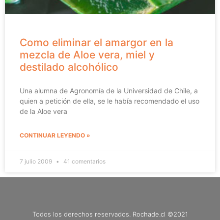
Como eliminar el amargor en la
mezcla de Aloe vera, miel y
destilado alcohólico
Una alumna de Agronomía de la Universidad de Chile, a
quien a petición de ella, se le había recomendado el uso
de la Aloe vera
CONTINUAR LEYENDO »
7 julio 2009
41 comentarios
Todos los derechos reservados. Rochade.cl ©2021