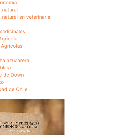
onomía
 natural
 natural en veterinaria
medicinales
Agrícola
s Agrícolas
i
ha azucarera
blica
e de Down
to
dad de Chile