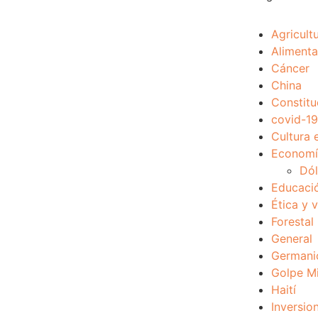
Agricult
Alimenta
Cáncer
China
Constitu
covid-19
Cultura 
Economía
Dól
Educaci
Ética y 
Forestal
General
Germani
Golpe Mi
Haití
Inversio