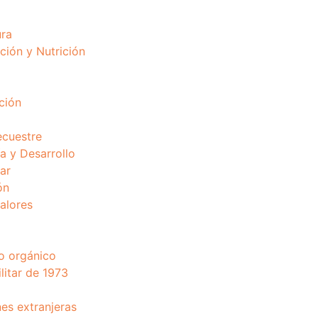
ura
ción y Nutrición
ción
ecuestre
 y Desarrollo
ar
ón
valores
o orgánico
litar de 1973
nes extranjeras