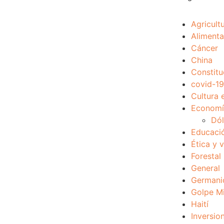
Agricult
Alimenta
Cáncer
China
Constitu
covid-19
Cultura 
Economía
Dól
Educaci
Ética y 
Forestal
General
Germani
Golpe Mi
Haití
Inversio