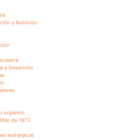
ura
ción y Nutrición
ción
ecuestre
 y Desarrollo
ar
ón
valores
o orgánico
litar de 1973
nes extranjeras