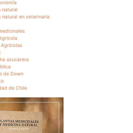
onomía
 natural
 natural en veterinaria
medicinales
Agrícola
s Agrícolas
i
ha azucarera
blica
e de Down
to
dad de Chile