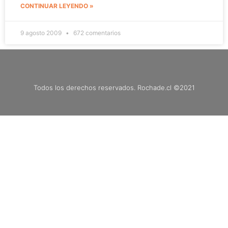
CONTINUAR LEYENDO »
9 agosto 2009
672 comentarios
Todos los derechos reservados. Rochade.cl ©2021