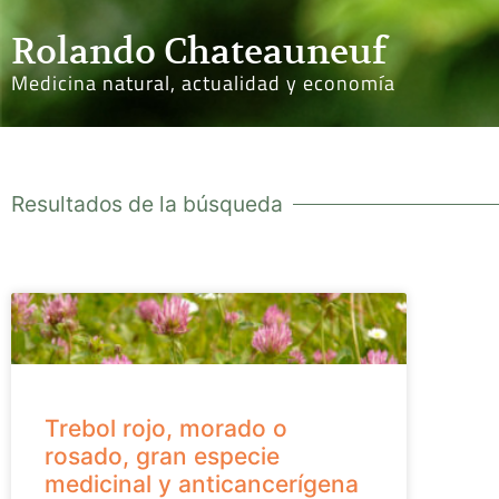
Rolando Chateauneuf
Medicina natural, actualidad y economía
Resultados de la búsqueda
Trebol rojo, morado o
rosado, gran especie
medicinal y anticancerígena