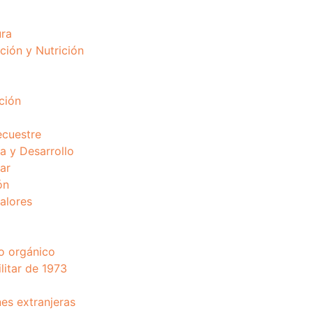
ura
ción y Nutrición
ción
ecuestre
 y Desarrollo
ar
ón
valores
o orgánico
litar de 1973
nes extranjeras