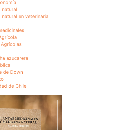
onomía
 natural
 natural en veterinaria
medicinales
Agrícola
s Agrícolas
i
ha azucarera
blica
e de Down
to
dad de Chile