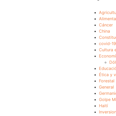
Agricult
Alimenta
Cáncer
China
Constitu
covid-19
Cultura 
Economía
Dól
Educaci
Ética y 
Forestal
General
Germani
Golpe Mi
Haití
Inversio