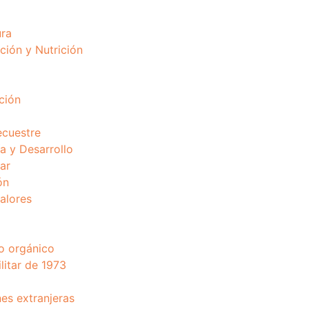
ura
ción y Nutrición
ción
ecuestre
 y Desarrollo
ar
ón
valores
o orgánico
litar de 1973
nes extranjeras