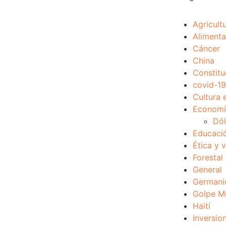
Agricult
Alimenta
Cáncer
China
Constitu
covid-19
Cultura 
Economía
Dól
Educaci
Ética y 
Forestal
General
Germani
Golpe Mi
Haití
Inversio