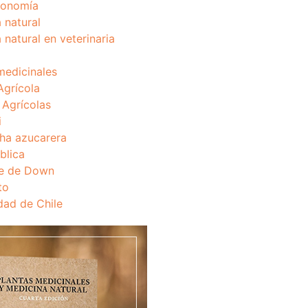
onomía
 natural
 natural en veterinaria
medicinales
Agrícola
s Agrícolas
i
ha azucarera
blica
e de Down
to
dad de Chile