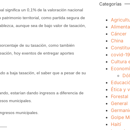
Categorías
ipal significa un 0,1% de la valoración nacional
 patrimonio territorial, como partida segura de
Agricult
ablezca, aunque sea de bajo valor de tasación,
Alimenta
Cáncer
China
porcentaje de su tasación, como también
Constitu
creación, hoy exentos de entregar aportes
covid-19
Cultura 
Economía
rado a baja tasación, el saber que a pesar de su
Dól
Educaci
Ética y 
ando, estarían dando ingresos a diferencia de
Forestal
esos municipales.
General
Germani
ingresos municipales.
Golpe Mi
Haití
___