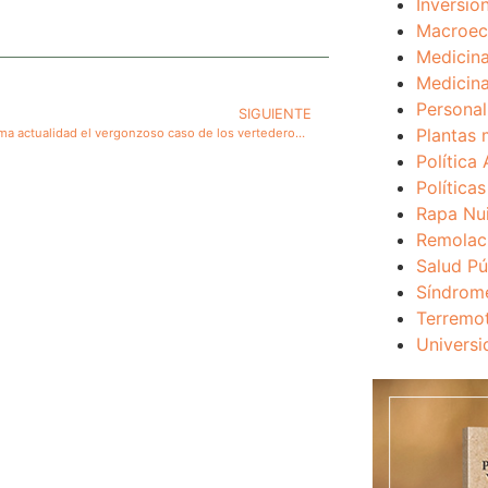
Inversio
Macroec
Medicina
Medicina
Personal
SIGUIENTE
Plantas 
De nuevo toma actualidad el vergonzoso caso de los vertederos de desechos en Chile. Se necesita una política de Estado para lograr superar a futuro estos problemas que se agudizan
Política 
Política
Rapa Nu
Remolac
Salud Pú
Síndrom
Terremo
Universi