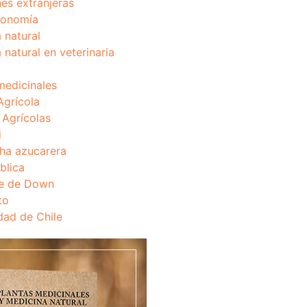
nes extranjeras
onomía
 natural
 natural en veterinaria
medicinales
Agrícola
s Agrícolas
i
ha azucarera
blica
e de Down
to
dad de Chile