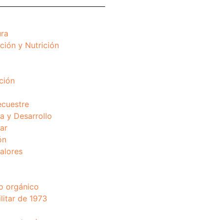
ura
ción y Nutrición
ción
ecuestre
 y Desarrollo
ar
ón
valores
o orgánico
litar de 1973