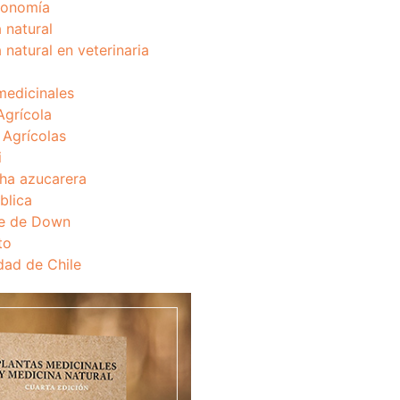
onomía
 natural
 natural en veterinaria
medicinales
Agrícola
s Agrícolas
i
ha azucarera
blica
e de Down
to
dad de Chile