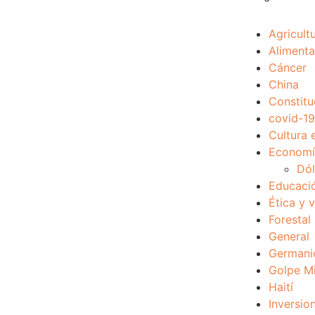
Agricult
Alimenta
Cáncer
China
Constitu
covid-19
Cultura 
Economía
Dól
Educaci
Ética y 
Forestal
General
Germani
Golpe Mi
Haití
Inversio