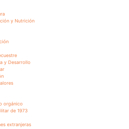
ura
ción y Nutrición
ción
ecuestre
 y Desarrollo
ar
ón
valores
o orgánico
litar de 1973
nes extranjeras