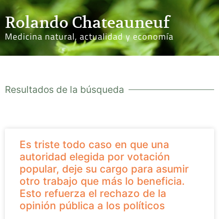
Rolando Chateauneuf
Medicina natural, actualidad y economía
Resultados de la búsqueda
Es triste todo caso en que una
autoridad elegida por votación
popular, deje su cargo para asumir
otro trabajo que más lo beneficia.
Esto refuerza el rechazo de la
opinión pública a los políticos