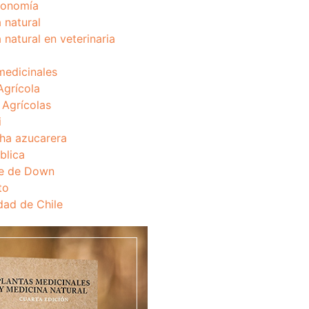
onomía
 natural
 natural en veterinaria
medicinales
Agrícola
s Agrícolas
i
ha azucarera
blica
e de Down
to
dad de Chile