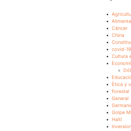
Agricult
Alimenta
Cáncer
China
Constitu
covid-19
Cultura 
Economía
Dól
Educaci
Ética y 
Forestal
General
Germani
Golpe Mi
Haití
Inversio