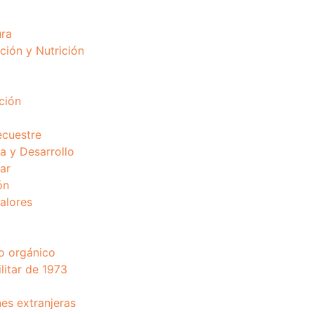
ura
ción y Nutrición
ción
ecuestre
 y Desarrollo
ar
ón
valores
o orgánico
litar de 1973
nes extranjeras