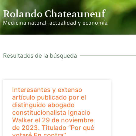
Rolando Chateauneuf
Medicina natural, actualidad y economía
Resultados de la búsqueda
Interesantes y extenso
artículo publicado por el
distinguido abogado
constitucionalista Ignacio
Walker el 29 de noviembre
de 2023. Titulado “Por qué
votaré En contra”