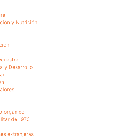
ura
ción y Nutrición
ción
ecuestre
 y Desarrollo
ar
ón
valores
o orgánico
litar de 1973
nes extranjeras