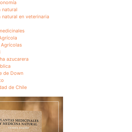
onomía
 natural
 natural en veterinaria
medicinales
Agrícola
s Agrícolas
i
ha azucarera
blica
e de Down
to
dad de Chile