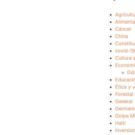
Agricult
Alimenta
Cáncer
China
Constitu
covid-19
Cultura 
Economía
Dól
Educaci
Ética y 
Forestal
General
Germani
Golpe Mi
Haití
Inversio