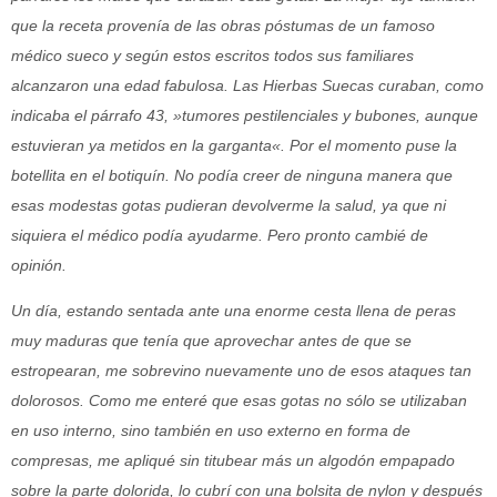
que la receta provenía de las obras póstumas de un famoso
médico sueco y según estos escritos todos sus familiares
alcanzaron una edad fabulosa. Las Hierbas Suecas curaban, como
indicaba el párrafo 43, »tumores pestilenciales y bubones, aunque
estuvieran ya metidos en la garganta«. Por el momento puse la
botellita en el botiquín. No podía creer de ninguna manera que
esas modestas gotas pudieran devolverme la salud, ya que ni
siquiera el médico podía ayudarme. Pero pronto cambié de
opinión.
Un día, estando sentada ante una enorme cesta llena de peras
muy maduras que tenía que aprovechar antes de que se
estropearan, me sobrevino nuevamente uno de esos ataques tan
dolorosos. Como me enteré que esas gotas no sólo se utilizaban
en uso interno, sino también en uso externo en forma de
compresas, me apliqué sin titubear más un algodón empapado
sobre la parte dolorida, lo cubrí con una bolsita de nylon y después