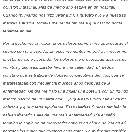
oclusión intestinal. Más de medio año estuve en un hospital.
Cuando mi marido nos hizo venir a mí, a nuestro hijo y a nuestras
madres a Austria, todavía me sentía tan mala que casi no podía
tenerme en pie.
Por la noche me entraban unos dolores como si me atravesaran el
cuerpo con una
espada. En esos momentos no podía ni moverme,
ni estar de pie o acostada; los dolores
me provocaban accesos de
vómitos y diarreas. Estaba hecha una calamidad. El médico
constató que se trataba de dolores consecutivos del tifus, que se
manifestaban con
frecuencia muchos años después de la
enfermedad. Un día me trajo una mujer una
botellita con un líquido
marrón oscuro de un fuerte olor. Dijo que había oído hablar de mi
dolencia y que quería ayudarme. Esas Hierbas Suecas también la
habían liberado a ella de una mala enfermedad. Me enseñó
también la copia de un manuscrito antiguo en el que se leía en 46
párrafos los males que curaban esas gotas. La mujer dijo también