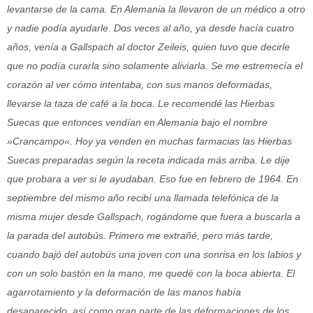
levantarse de la cama. En Alemania la llevaron de un médico a otro
y nadie podía ayudarle. Dos veces al año, ya desde hacía cuatro
años, venía a Gallspach al doctor Zeileis, quien tuvo que decirle
que no podía curarla sino solamente aliviarla. Se me estremecía el
corazón al ver cómo intentaba, con sus manos deformadas,
llevarse la taza de café a la boca. Le recomendé las Hierbas
Suecas que entonces vendían en Alemania bajo el nombre
»Crancampo«. Hoy ya venden en muchas farmacias las Hierbas
Suecas preparadas según la receta indicada más arriba. Le dije
que probara a ver si le ayudaban. Eso fue en febrero de 1964. En
septiembre del mismo año recibí una llamada telefónica de la
misma mujer desde Gallspach, rogándome que fuera a buscarla a
la parada del autobús. Primero me extrañé, pero más tarde,
cuando bajó del autobús una joven con una sonrisa en los labios y
con un solo bastón en la mano, me quedé con la boca abierta. El
agarrotamiento y la deformación de las manos había
desaparecido, así como gran parte de las deformaciones de los