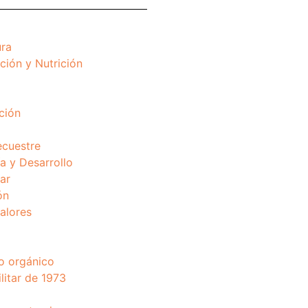
ura
ción y Nutrición
ción
ecuestre
 y Desarrollo
ar
ón
valores
o orgánico
litar de 1973