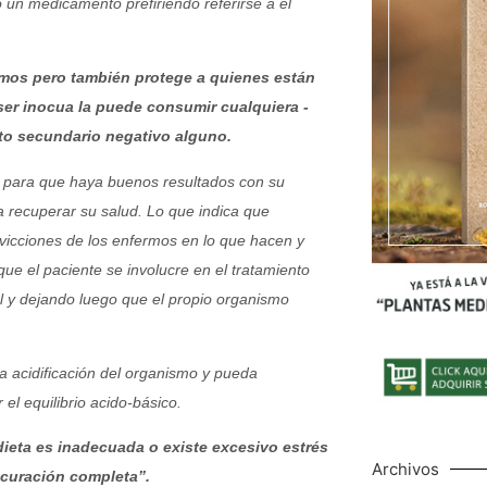
 un medicamento prefiriendo referirse a él
ermos pero también protege a quienes están
 ser inocua la puede consumir cualquiera -
to
secundario negativo alguno
.
 para que haya buenos resultados con su
 a recuperar su salud. Lo que indica que
nvicciones de los enfermos en lo que hacen y
ue el paciente se involucre en el tratamiento
al y dejando luego que el propio organismo
a acidificación del organismo y pueda
el equilibrio acido-básico.
ieta es inadecuada o existe excesivo estrés
Archivos
 curación completa”.