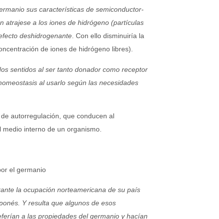
germanio sus características de semiconductor-
én atrajese a los iones de hidrógeno (partículas
 efecto deshidrogenante
. Con ello disminuiría la
oncentración de iones de hidrógeno libres).
os sentidos al ser tanto donador como receptor
 homeostasis al usarlo según las necesidades
e autorregulación, que conducen al
l medio interno de un organismo.
por el germanio
durante la ocupación norteamericana de su país
aponés. Y resulta que algunos de esos
eferían a las propiedades del germanio y hacían