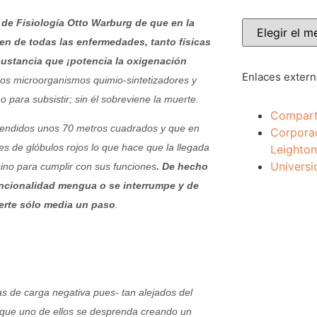
de Fisiología Otto Warburg de que en la
gen de todas las enfermedades, tanto físicas
ustancia que ¡potencia la oxigenación
Enlaces exter
os microorganismos quimio-sintetizadores y
 para subsistir; sin él sobreviene la muerte.
Compart
tendidos unos 70 metros cuadrados y que en
Corpora
es de glóbulos rojos lo que hace que la llegada
Leighton
Universi
 sino para cumplir con sus funciones
. De hecho
uncionalidad mengua o se interrumpe y de
uerte sólo media un paso
.
as de carga negativa pues- tan alejados del
 que uno de ellos se desprenda creando un