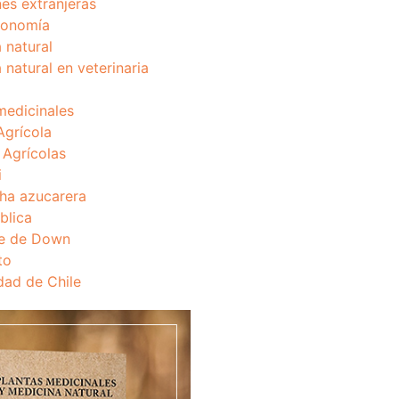
nes extranjeras
onomía
 natural
 natural en veterinaria
medicinales
Agrícola
s Agrícolas
i
ha azucarera
blica
e de Down
to
dad de Chile