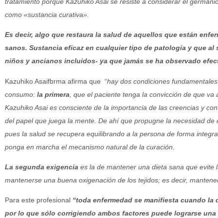
tratamiento porque Kazuhiko Asai se resiste a considerar el germanio
como «sustancia curativa».
Es decir, algo que restaura la salud de aquellos que están enf
sanos. Sustancia eficaz en cualquier tipo de patología y que al
niños y ancianos incluidos- ya que jamás se ha observado efec
Kazuhiko Asaifbrma afirma que “
hay dos condiciones fundamentales
consumo:
la primera
, que el paciente tenga la convicción de que va
Kazuhiko Asai es consciente de la importancia de las creencias y co
del papel que juega la mente. De ahí que propugne la necesidad de q
pues la salud se recupera equilibrando a la persona de forma integr
ponga en marcha el mecanismo natural de la curación.
La segunda exigencia
es la de mantener una dieta sana que evite l
mantenerse una buena oxigenación de los tejidos; es decir, mantener 
Para este profesional
“toda enfermedad se manifiesta cuando la d
por lo que sólo corrigiendo ambos factores puede lograrse una