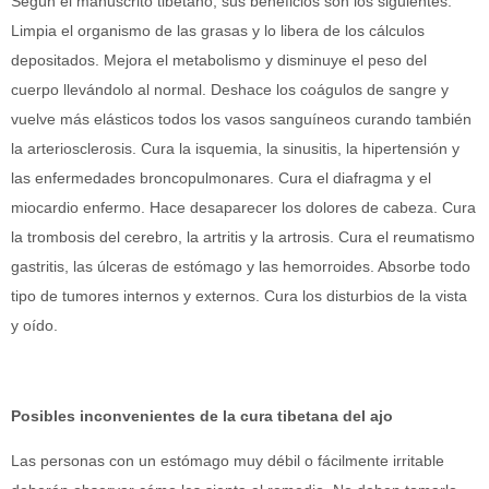
Según el manuscrito tibetano, sus beneficios son los siguientes:
Limpia el organismo de las grasas y lo libera de los cálculos
depositados. Mejora el metabolismo y disminuye el peso del
cuerpo llevándolo al normal. Deshace los coágulos de sangre y
vuelve más elásticos todos los vasos sanguíneos curando también
la arteriosclerosis. Cura la isquemia, la sinusitis, la hipertensión y
las enfermedades broncopulmonares. Cura el diafragma y el
miocardio enfermo. Hace desaparecer los dolores de cabeza. Cura
la trombosis del cerebro, la artritis y la artrosis. Cura el reumatismo
gastritis, las úlceras de estómago y las hemorroides. Absorbe todo
tipo de tumores internos y externos. Cura los disturbios de la vista
y oído.
Posibles inconvenientes de la cura tibetana del ajo
Las personas con un estómago muy débil o fácilmente irritable