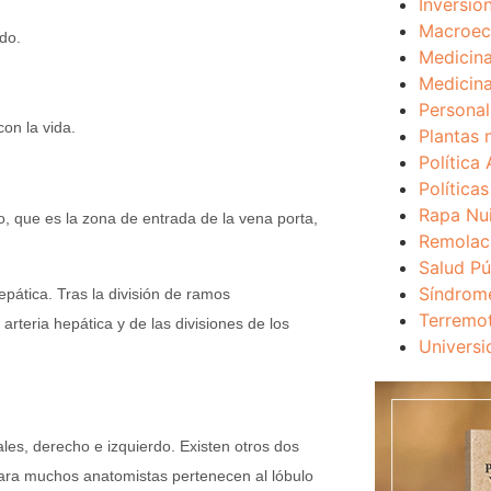
Inversio
Macroec
do.
Medicina
Medicina
Personal
on la vida.
Plantas 
Política 
Política
Rapa Nu
ico, que es la zona de entrada de la vena porta,
Remolac
Salud Pú
Síndrom
epática. Tras la división de ramos
Terremo
rteria hepática y de las divisiones de los
Universi
ales, derecho e izquierdo. Existen otros dos
para muchos anatomistas pertenecen al lóbulo