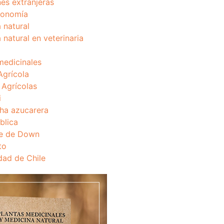
nes extranjeras
onomía
 natural
 natural en veterinaria
medicinales
Agrícola
s Agrícolas
i
ha azucarera
blica
e de Down
to
dad de Chile