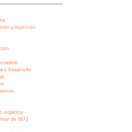
ura
ción y Nutrición
ción
ecuestre
 y Desarrollo
ar
ón
valores
o orgánico
litar de 1973