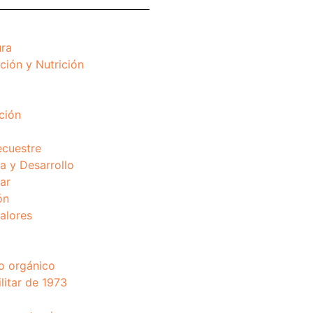
ura
ción y Nutrición
ción
ecuestre
 y Desarrollo
ar
ón
valores
o orgánico
litar de 1973