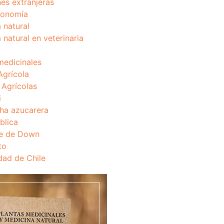
nes extranjeras
onomía
 natural
 natural en veterinaria
medicinales
Agrícola
s Agrícolas
i
ha azucarera
blica
e de Down
to
dad de Chile