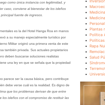
Inversio
ego como única instancia con legitimidad, y
Macroec
er caso, conviene al bienestar de los isleños
Medicina
u principal fuente de ingresos
.
Medicina
Personal
Plantas 
mentales es la del Hotel Hanga Roa en manos
Política 
levó a su manejo especialmente turístico por
Política
erno Militar originó una primera venta de este
Rapa Nu
sa también privada. Sus actuales propietarios
Remolac
ero deben buscarse soluciones realistas
Salud Pú
Síndrom
tiene una ley en que se señala que la propiedad
Terremo
Universi
 no parece ser la causa básica, pero contribuye
én debe verse cuál es la realidad. Es digno de
stima que los problemas derivan de que entre
los isleños con el compromiso de restituir las