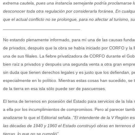
extrema cautela, pues una instancia semejante podría proclamarse lu
desconocer toda otra regulación por considerarla foránea. En cualqui
que el actual conflicto no se prolongue, para no afectar al turismo, s
________________________________
No estando plenamente informado, para mí una de las causas funda
de privados, después que la obra se había iniciado por CORFO y la l
una de sus filiales. La fiebre privatizadora de CORFO durante el Gobi
bien raíz a privados y después una segunda venta a otra gran empre
sin duda que tienen derechos legales y es justo que los defiendan, p
especialmente en lo político. Mientras estas cosas han sucedido, se 
de la tierra en esa isla sólo puede ser de pascuenses.
El tema de terrenos en posesión del Estado para servicios de la Isla
a ella por los incumplimientos de compromisos. Pero al parecer tambi
analizarse lo que el Editorial señala .
”El intendente de la V Región e
las décadas de 1940 y 1960 el Estado construyó obras en terrenos de 
tierras, lo que no se cumplió”.