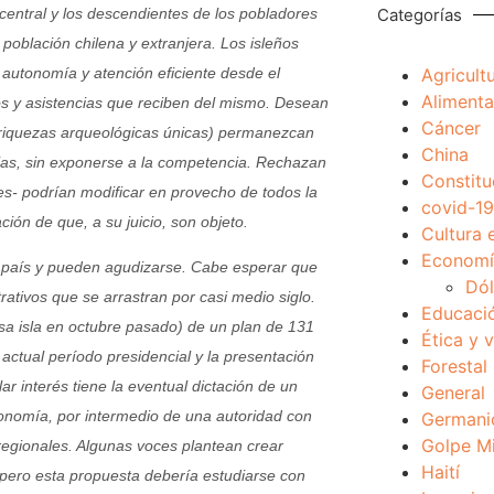
central y los descendientes de los pobladores
Categorías
población chilena y extranjera. Los isleños
autonomía y atención eficiente desde el
Agricult
Alimenta
ios y asistencias que reciben del mismo. Desean
Cáncer
 riquezas arqueológicas únicas) permanezcan
China
ias, sin exponerse a la competencia. Rechazan
Constitu
es- podrían modificar en provecho de todos la
covid-19
ión de que, a su juicio, son objeto.
Cultura 
Economía
 país y pueden agudizarse. Cabe esperar que
Dól
rativos que se arrastran por casi medio siglo.
Educaci
 esa isla en octubre pasado) de un plan de 131
Ética y 
 actual período presidencial y la presentación
Forestal
ar interés tiene la eventual dictación de un
General
tonomía, por intermedio de una autoridad con
Germani
Golpe Mi
regionales. Algunas voces plantean crear
Haití
, pero esta propuesta debería estudiarse con