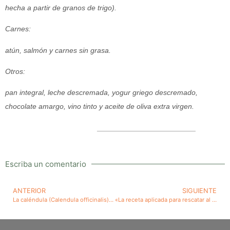
hecha a partir de granos de trigo).
Carnes:
atún, salmón y carnes sin grasa.
Otros:
pan integral, leche descremada, yogur griego descremado,
chocolate amargo, vino tinto y aceite de oliva extra virgen.
________________________
Escriba un comentario
ANTERIOR
SIGUIENTE
La caléndula (Calendula officinalis), gran planta medicinal. Propiedades anticancerígenas y cicatrizantes extraordinarias. Gran antibacteria, antimicosa y antiviral
«La receta aplicada para rescatar al Instituto de Investigaciones Agropecuarias (INIA)», interesante artículo de la Revista del Campo del 8 de octubre