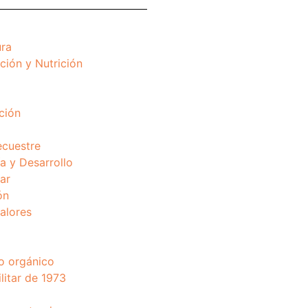
ura
ción y Nutrición
ción
ecuestre
 y Desarrollo
ar
ón
valores
o orgánico
litar de 1973