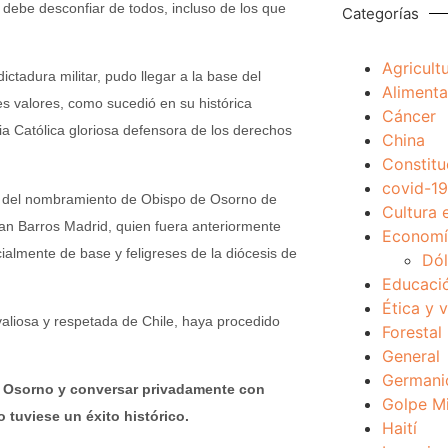
debe desconfiar de todos, incluso de los que
Categorías
Agricult
ctadura militar, pudo llegar a la base del
Alimenta
s valores, como sucedió en su histórica
Cáncer
 Católica gloriosa defensora de los derechos
China
Constitu
covid-19
el del nombramiento de Obispo de Osorno de
Cultura 
an Barros Madrid, quien fuera anteriormente
Economía
almente de base y feligreses de la diócesis de
Dól
Educaci
Ética y 
aliosa y respetada de Chile, haya procedido
Forestal
General
Germani
ar Osorno y conversar privadamente con
Golpe Mi
o tuviese un éxito histórico.
Haití