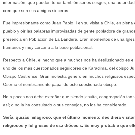
información, que pueden tener también serios sesgos; una autoridad 
cree que son sus amigos sinceros.
Fue impresionante como Juan Pablo II en su visita a Chile, en plena di
pueblo y oír las palabras improvisadas de gente pobladora de grande
presencia en Población de La Bandera. Eran momentos de una Iglesia
humanos y muy cercana a la base poblacional.
Respecto a Chile, el hecho que a muchos nos ha desilusionado es 
uno de los más cuestionados seguidores de Karadima, del obispo Ju
Obispo Castrense. Gran molestia generó en muchos religiosos especi
Osorno el nombramiento papal de este cuestionado obispo.
No a pocos nos debe extrañar que siendo jesuita, congregación tan v
así; o no la ha consultado o sus consejos, no los ha considerado.
Sería, quizás milagroso, que el último momento decidiera visit
religiosos y feligreses de esa diócesis. Es muy probable que ell