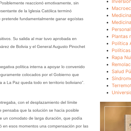
Inversio
 Posiblemente reaccionó emotivamente, sin
Macroec
entante de la Iglesia Católica terminó
Medicina
e pretende fundamentalmente ganar egoístas
Medicina
Personal
Plantas 
itivos. Su salida al mar tuvo aprobada en
Política 
árez de Bolivia y el General Augusto Pinochet
Política
Rapa Nu
Remolac
egativa política interna a apoyar lo convenido
Salud Pú
seguramente colocados por el Gobierno que
Síndrom
ca a La Paz queda todo en territorio boliviano”.
Terremo
Universi
tregaba, con el desplazamiento del límite
Se pensaba que la solución se hacía posible
nte un comodato de larga duración, que podía
eró en esos momentos una compensación por las