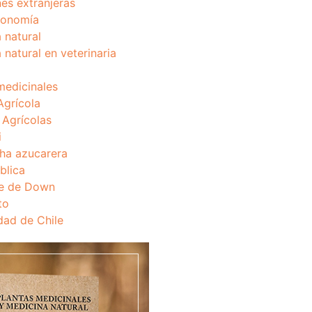
nes extranjeras
onomía
 natural
 natural en veterinaria
medicinales
Agrícola
s Agrícolas
i
ha azucarera
blica
e de Down
to
dad de Chile