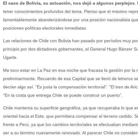
El caso de Bolivia, su actuación, nos dejó a algunos perplejos
.
tener conocimientos profundos del tema. Pienso que el máximo repres
lamentablemente abanderizándose por una posición nacionalista qu
posiciones políticas electorales inmediatas.
Las relaciones de Chile con Bolivia han pasado por períodos muy pos
principio por dos dictadores gobernantes, el General Hugo Bánzer Su
Ugarte.
Me toco estar en La Paz en esa noche que fracasa la gestión por la n
preliminarmente. Recuerdo de esa Capital que se llenó de letreros 
decían algo así. “Es justa la compensación territorial”. “El tren de Ari
“En la costa que entrega Chile se puede construir un puerto”.
Chile mantenía su superficie geográfica, ya que recuperaba lo que en
oriental hacia el Este, que permitiera compensar el terreno cedido. 
frente a Perú, ya que los cambios territoriales se efectuaban media
ser a su término nuevamente renovado. Al parecer Chile no consid