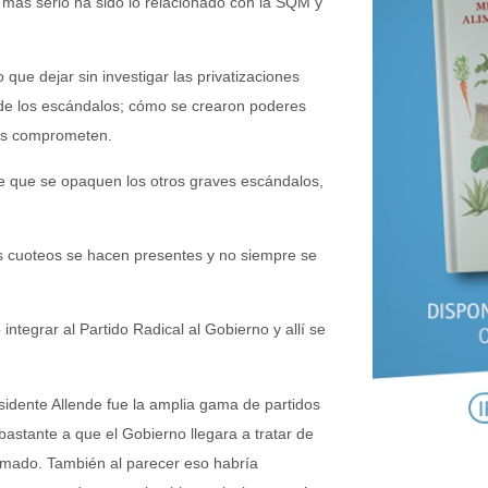
lo más serio ha sido lo relacionado con la SQM y
que dejar sin investigar las privatizaciones
te de los escándalos; cómo se crearon poderes
tos comprometen.
ue que se opaquen los otros graves escándalos,
los cuoteos se hacen presentes y no siempre se
ntegrar al Partido Radical al Gobierno y allí se
idente Allende fue la amplia gama de partidos
 bastante a que el Gobierno llegara a tratar de
amado. También al parecer eso habría