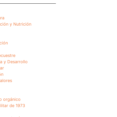
ura
ción y Nutrición
ción
ecuestre
 y Desarrollo
ar
ón
valores
o orgánico
litar de 1973