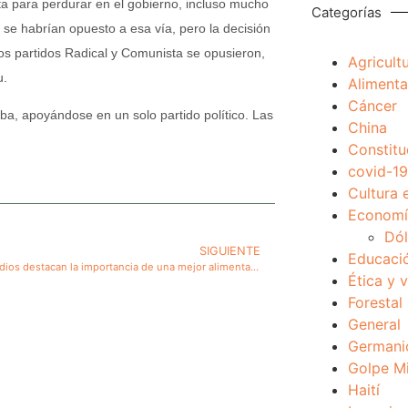
nta para perdurar en el gobierno, incluso mucho
Categorías
 se habrían opuesto a esa vía, pero la decisión
los partidos Radical y Comunista se opusieron,
Agricult
u.
Alimenta
Cáncer
a, apoyándose en un solo partido político. Las
China
Constitu
covid-19
Cultura 
Economía
Dól
SIGUIENTE
Educaci
Nuevos estudios destacan la importancia de una mejor alimentación en la salud humana. Comer granos enteros reduce riesgos de enfermar y aporta varios otros beneficios
Ética y 
Forestal
General
Germani
Golpe Mi
Haití