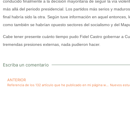
conducido finalmente a la decisión mayoritaria de seguir la vía viole
más allá del periodo presidencial. Los partidos más serios y maduros
final habría sido la otra. Según tuve información en aquel entonces, 
como también se habrían opuesto sectores del socialismo y del Map
Cabe tener presente cuánto tiempo pudo Fidel Castro gobernar a Cub
tremendas presiones externas, nada pudieron hacer.
Escriba un comentario
ANTERIOR
Referencia de los 132 artículo que he publicado en mi página web www.rochade.cl relacionados en distintos grados con cáncer