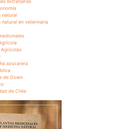
nes extranjeras
onomía
 natural
 natural en veterinaria
medicinales
Agrícola
s Agrícolas
i
ha azucarera
blica
e de Down
to
dad de Chile