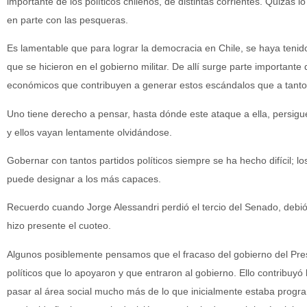
importante de los políticos chilenos, de distintas corrientes. Quizás 
en parte con las pesqueras.
Es lamentable que para lograr la democracia en Chile, se haya tenido 
que se hicieron en el gobierno militar. De allí surge parte importan
económicos que contribuyen a generar estos escándalos que a tan
Uno tiene derecho a pensar, hasta dónde este ataque a ella, persig
y ellos vayan lentamente olvidándose.
Gobernar con tantos partidos políticos siempre se ha hecho difícil; 
puede designar a los más capaces.
Recuerdo cuando Jorge Alessandri perdió el tercio del Senado, debió i
hizo presente el cuoteo.
Algunos posiblemente pensamos que el fracaso del gobierno del Pres
políticos que lo apoyaron y que entraron al gobierno. Ello contribuyó
pasar al área social mucho más de lo que inicialmente estaba progr