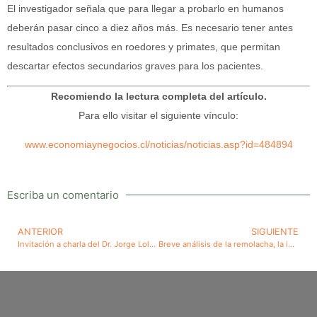
El investigador señala que para llegar a probarlo en humanos
deberán pasar cinco a diez años más. Es necesario tener antes
resultados conclusivos en roedores y primates, que permitan
descartar efectos secundarios graves para los pacientes.
Recomiendo la lectura completa del artículo.
Para ello visitar el siguiente vínculo:
www.economiaynegocios.cl/noticias/noticias.asp?id=484894
Escriba un comentario
ANTERIOR
SIGUIENTE
Invitación a charla del Dr. Jorge Lolas T, sobre Síndrome Premenstrual Severo
Breve análisis de la remolacha, la industria azucarera y el caso del cierre de la planta IANSA de Linares