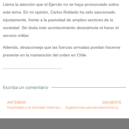
Llama la atención que el Ejercito no se haya pronunciado sobre
este tema. En mi opinión, Carlos Robledo ha sido sancionado
injustamente, frente a la pasividad de amplios sectores de la
sociedad. Sin duda este acontecimiento desestimula el hacer el
servicio militar.
Además, desaconseja que las fuerzas armadas puedan hacerse
presente en la mantención del orden en Chile.
__________________________
Escriba un comentario
ANTERIOR
SIGUIENTE
Huachipato y el mercado internacional del acero. Critica al Gobierno
Sugerencias para las elecciones programadas para el 27 de octubre: Elección General de Gobernadores Regionales, Consejeros Regionales, Alcaldes y Concejales, con voto obligatorio