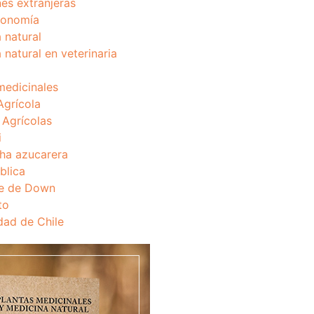
nes extranjeras
onomía
 natural
 natural en veterinaria
medicinales
Agrícola
s Agrícolas
i
ha azucarera
blica
e de Down
to
dad de Chile