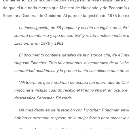
Comentario
. Extraña que Friedman haya hecho esa gestión para que
de que él fue nada menos que Ministro de Hacienda y de Economía d
Secretaria General de Gobierno. Al parecer la gestión de 1975 fue ex
La investigación, de 38 páginas y escrita en inglés, se titula
libertad económica y tipo de cambio” y relata hechos inéditos d
Economía, en 1975 y 1981.
El documento contien
e
detalles de la histórica cita, de 45 
Augusto Pinochet. Tras tal encuentro, el académico de la Unive
comunidad académica y la prensa hasta sus últimos días de vi
“Mi teoría es que Friedman no estaba tan informado de Chile
Pinochet e incluso cuando recibió el Premio Nobel, en octubr
desclasifica Sebastián Edwards
Un mes después de la reunión con Pinochet, Friedman envió 
habían conversado respecto de la mejor forma para atacar la d