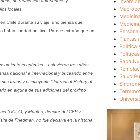
Inversio
arios, se reunió con autoridades y
Macroec
ios locales.
Medicina
en Chile durante su viaje; uno piensa que
Medicina
o había libertad política. Parece extraño que un
Personal
Plantas 
Política 
Política
Rapa Nu
nsamiento económico – estuvieron tres años
Remolac
rensa nacional e internacional y buceando entre
Salud Pú
sus frutos y el influyente “Journal of History of
Síndrom
rlo en alguna de sus ediciones del próximo
Terremo
Universi
ia (UCLA), y Montes, director del CEP y
sita de Friedman, no fue decisiva en la historia