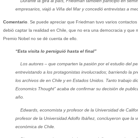
Durante la gira al país, Friedman también participó en semin
empresarios, viajó a Viña del Mar y concedió entrevistas a med
Comentario
. Se puede apreciar que Friedman tuvo varios contactos 
debió captar la realidad en Chile, que no era una democracia y que n
Premio Nobel no se dé cuenta de ello.
“Esta visita lo persiguió hasta el final”
Los autores – que comparten la pasión por el estudio del pe
entrevistando a los protagonistas involucrados; barriendo la p
los archivos de en Chile y en Estados Unidos. Tanto trabajo dio 
Economics Thought” acaba de confirmar su decisión de publica
año.
Edwards, economista y profesor de la Universidad de Californ
profesor de la Universidad Adolfo Ibáñez, concluyeron que la vi
económica de Chile.