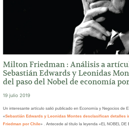
Milton Friedman : Análisis a artícu
Sebastián Edwards y Leonidas Mont
del paso del Nobel de economía por
19 julio 2019
Un interesante artículo salió publicado en Economía y Negocios de El 
«
Sebastián Edwards y Leonidas Montes desclasifican detalles in
Friedman por Chile
» . Antecede al título la leyenda «EL NOBEL 