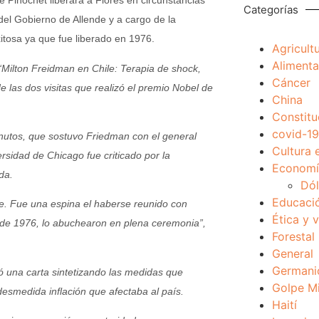
 Pinochet liberara a Flores en circunstancias
Categorías
el Gobierno de Allende y a cargo de la
itosa ya que fue liberado en 1976.
Agricult
Alimenta
 “Milton Freidman en Chile: Terapia de shock,
Cáncer
e las dos visitas que realizó el premio Nobel de
China
Constitu
covid-19
minutos, que sostuvo Friedman con el general
Cultura 
rsidad de Chicago fue criticado por la
Economía
da.
Dól
Educaci
. Fue una espina el haberse reunido con
Ética y 
e de 1976, lo abuchearon en plena ceremonia”,
Forestal
General
Germani
una carta sintetizando las medidas que
Golpe Mi
esmedida inflación que afectaba al país.
Haití