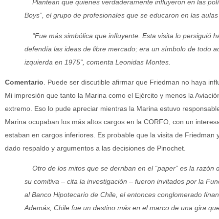
Plantean que quienes verdaderamente influyeron en las polí
Boys”, el grupo de profesionales que se educaron en las aulas
“Fue más simbólica que influyente. Esta visita lo persiguió ha
defendía las ideas de libre mercado; era un símbolo de todo aq
izquierda en 1975”, comenta Leonidas Montes.
Comentario
. Puede ser discutible afirmar que Friedman no haya infl
Mi impresión que tanto la Marina como el Ejército y menos la Aviaci
extremo. Eso lo pude apreciar mientras la Marina estuvo responsable d
Marina ocupaban los más altos cargos en la CORFO, con un interesan
estaban en cargos inferiores. Es probable que la visita de Friedman y
dado respaldo y argumentos a las decisiones de Pinochet.
Otro de los mitos que se derriban en el “paper” es la razón d
su comitiva – cita la investigación – fueron invitados por la
al Banco Hipotecario de Chile, el entonces conglomerado financ
Además, Chile fue un destino más en el marco de una gira que l