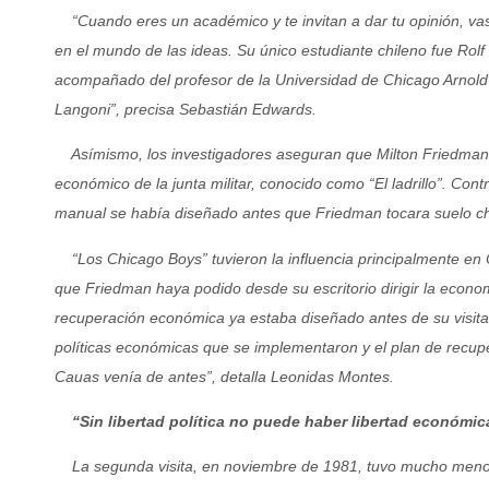
“Cuando eres un académico y te invitan a dar tu opinión, vas. 
en el mundo de las ideas. Su único estudiante chileno fue Rolf
acompañado del profesor de la Universidad de Chicago Arnold
Langoni”, precisa Sebastián Edwards.
Asímismo, los investigadores aseguran que Milton Friedman n
económico de la junta militar, conocido como “El ladrillo”. Cont
manual se había diseñado antes que Friedman tocara suelo ch
“Los Chicago Boys” tuvieron la influencia principalmente en C
que Friedman haya podido desde su escritorio dirigir la econo
recuperación económica ya estaba diseñado antes de su visita
políticas económicas que se implementaron y el plan de rec
Cauas venía de antes”, detalla Leonidas Montes.
“Sin libertad política no puede haber libertad económic
La segunda visita, en noviembre de 1981, tuvo mucho menos r