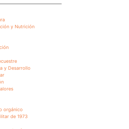
ura
ción y Nutrición
ción
ecuestre
 y Desarrollo
ar
ón
valores
o orgánico
litar de 1973