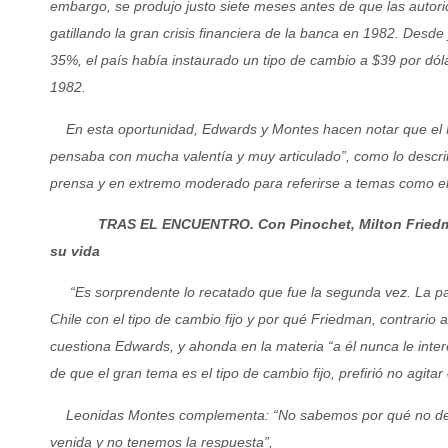
embargo, se produjo justo siete meses antes de que las autori
gatillando la gran crisis financiera de la banca en 1982. Desde
35%, el país había instaurado un tipo de cambio a $39 por dól
1982.
En esta oportunidad, Edwards y Montes hacen notar que el No
pensaba con mucha valentía y muy articulado”, como lo describ
prensa y en extremo moderado para referirse a temas como el t
TRAS EL ENCUENTRO.
Con Pinochet, Milton
Fried
su vida
“Es sorprendente lo recatado que fue la segunda vez. La p
Chile con el tipo de cambio fijo y por qué Friedman, contrario a
cuestiona Edwards, y ahonda en la materia “a él nunca le int
de que el gran tema es el tipo de cambio fijo, prefirió no agitar
Leonidas Montes complementa: “No sabemos por qué no defen
venida y no tenemos la respuesta”,