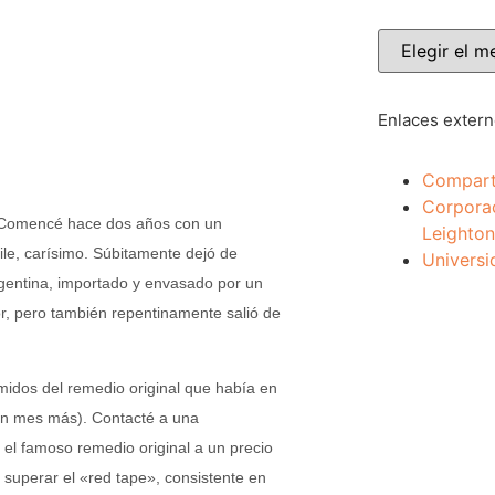
Enlaces exter
Compart
Corpora
 Comencé hace dos años con un
Leighton
le, carísimo. Súbitamente dejó de
Universi
rgentina, importado y envasado por un
or, pero también repentinamente salió de
midos del remedio original que había en
 un mes más). Contacté a una
el famoso remedio original a un precio
 superar el «red tape», consistente en