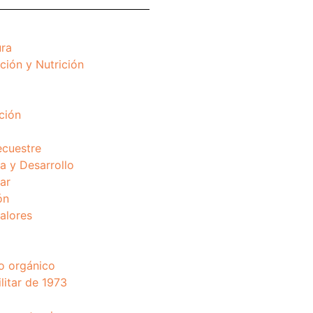
ura
ción y Nutrición
ción
ecuestre
 y Desarrollo
ar
ón
valores
o orgánico
litar de 1973