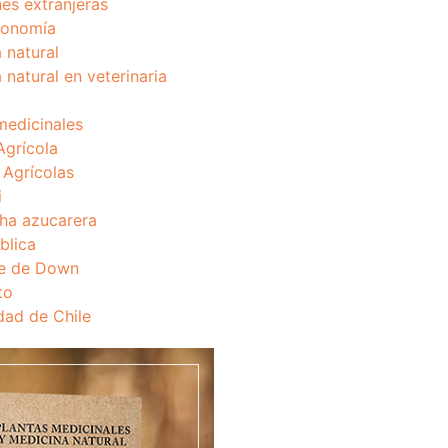
nes extranjeras
onomía
 natural
 natural en veterinaria
medicinales
Agrícola
s Agrícolas
i
ha azucarera
blica
e de Down
to
dad de Chile