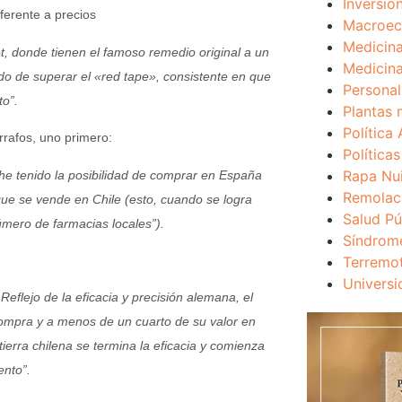
Inversio
ferente a precios
Macroec
Medicina
, donde tienen el famoso remedio original a un
Medicina
ndo de superar el «red tape», consistente en que
Personal
to”.
Plantas 
Política 
rrafos, uno primero:
Política
Rapa Nu
 tenido la posibilidad de comprar en España
Remolac
que se vende en Chile (esto, cuando se logra
Salud Pú
ero de farmacias locales”).
Síndrom
Terremo
Universi
eflejo de la eficacia y precisión alemana, el
ompra y a menos de un cuarto de su valor en
ierra chilena se termina la eficacia y comienza
nto”.