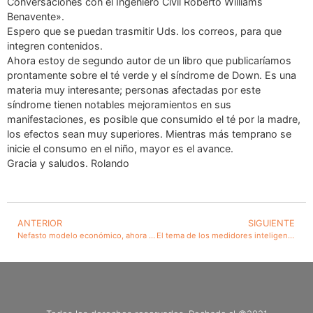
Conversaciones con el Ingeniero Civil Roberto Williams
Benavente».
Espero que se puedan trasmitir Uds. los correos, para que
integren contenidos.
Ahora estoy de segundo autor de un libro que publicaríamos
prontamente sobre el té verde y el síndrome de Down. Es una
materia muy interesante; personas afectadas por este
síndrome tienen notables mejoramientos en sus
manifestaciones, es posible que consumido el té por la madre,
los efectos sean muy superiores. Mientras más temprano se
inicie el consumo en el niño, mayor es el avance.
Gracia y saludos. Rolando
ANTERIOR
SIGUIENTE
Nefasto modelo económico, ahora destruye histórica y prestigiada manufacturera de calzado. Preocupante la situación futura de la economía nacional y de la industria manufacturera. Causa importante la carencia de política cambiaria y arancelaria
El tema de los medidores inteligentes de consumos eléctricos ha creado una verdadera conmoción. Grave decisión del Gobierno de proponer rebaja del 10 por ciento de utilidad para determinación de tarifas