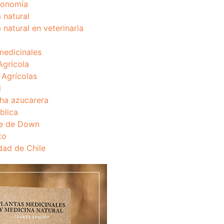
onomía
 natural
 natural en veterinaria
medicinales
Agrícola
s Agrícolas
i
ha azucarera
blica
e de Down
to
dad de Chile