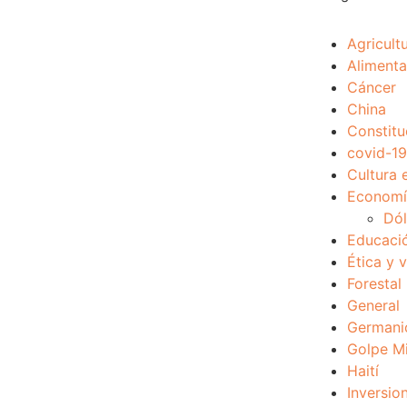
Agricult
Alimenta
Cáncer
China
Constitu
covid-19
Cultura 
Economía
Dól
Educaci
Ética y 
Forestal
General
Germani
Golpe Mi
Haití
Inversio