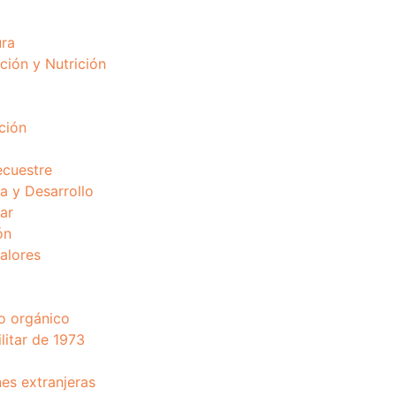
ura
ción y Nutrición
ción
ecuestre
 y Desarrollo
ar
ón
valores
o orgánico
litar de 1973
nes extranjeras