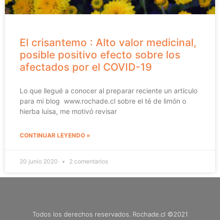
El crisantemo : Alto valor medicinal,
posible positivo efecto sobre los
afectados por el COVID-19
Lo que llegué a conocer al preparar reciente un artículo
para mi blog www.rochade.cl sobre el té de limón o
hierba luisa, me motivó revisar
CONTINUAR LEYENDO »
20 junio 2020
2 comentarios
Todos los derechos reservados. Rochade.cl ©2021