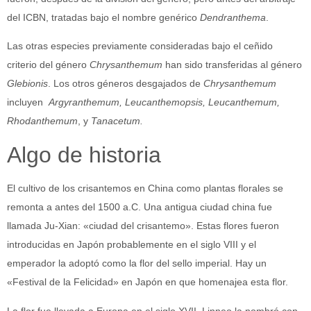
del ICBN, tratadas bajo el nombre genérico
Dendranthema
.
Las otras especies previamente consideradas bajo el ceñido
criterio del género
Chrysanthemum
han sido transferidas al género
Glebionis
. Los otros géneros desgajados de
Chrysanthemum
incluyen
Argyranthemum, Leucanthemopsis, Leucanthemum,
Rhodanthemum
, y
Tanacetum.
Algo de historia
El cultivo de los crisantemos en China como plantas florales se
remonta a antes del 1500 a.C. Una antigua ciudad china fue
llamada Ju-Xian: «ciudad del crisantemo». Estas flores fueron
introducidas en Japón probablemente en el siglo VIII y el
emperador la adoptó como la flor del sello imperial. Hay un
«Festival de la Felicidad» en Japón en que homenajea esta flor.
La flor fue llevada a Europa en el siglo XVII. Linneo la nombró con