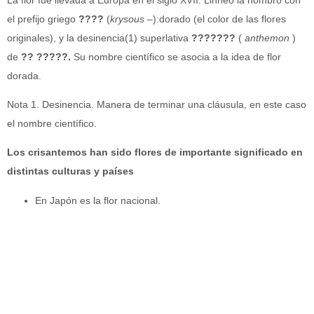
el prefijo griego
??
??
(
krysous –
):dorado (el color de las flores
originales), y la desinencia(1) superlativa
???????
(
anthemon
)
de
?
?
?????.
Su nombre científico se asocia a la idea de flor
dorada.
Nota 1. Desinencia. Manera de terminar una cláusula, en este caso
el nombre científico.
Los crisantemos han sido flores de importante significado en
distintas culturas y países
En Japón es la flor nacional.