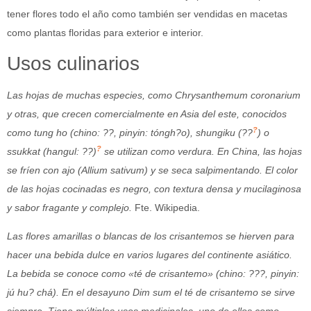
tener flores todo el año como también ser vendidas en macetas
como plantas floridas para exterior e interior.
Usos culinarios
Las hojas de muchas especies, como Chrysanthemum coronarium
y otras, que crecen comercialmente en Asia del este, conocidos
?
como tung ho (chino:
??, pinyin: tóngh?o), shungiku (
??
) o
?
ssukkat (hangul:
??)
se utilizan como verdura. En China, las hojas
se fríen con ajo (Allium sativum) y se seca salpimentando. El color
de las hojas cocinadas es negro, con textura densa y mucilaginosa
y sabor fragante y complejo.
Fte. Wikipedia.
Las flores amarillas o blancas de los crisantemos se hierven para
hacer una bebida dulce en varios lugares del continente asiático.
La bebida se conoce como «té de crisantemo» (chino:
???, pinyin:
jú hu? chá). En el desayuno Dim sum el té de crisantemo se sirve