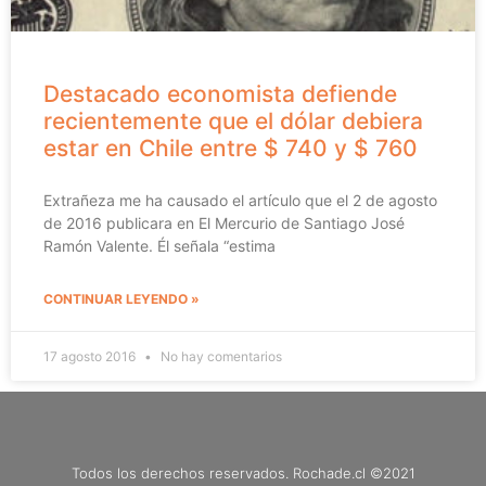
Destacado economista defiende
recientemente que el dólar debiera
estar en Chile entre $ 740 y $ 760
Extrañeza me ha causado el artículo que el 2 de agosto
de 2016 publicara en El Mercurio de Santiago José
Ramón Valente. Él señala “estima
CONTINUAR LEYENDO »
17 agosto 2016
No hay comentarios
Todos los derechos reservados. Rochade.cl ©2021