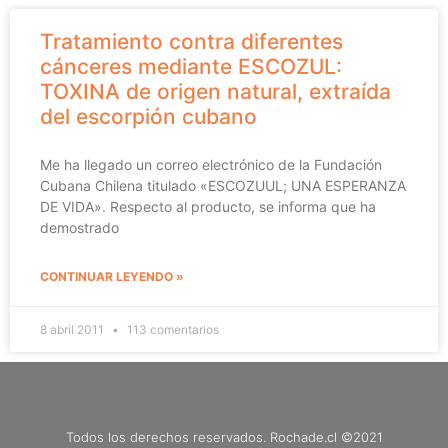
Tratamiento contra diferentes
cánceres mediante ESCOZUL:
TOXINA de origen natural, extraída
del escorpión cubano
Me ha llegado un correo electrónico de la Fundación
Cubana Chilena titulado «ESCOZUUL; UNA ESPERANZA
DE VIDA». Respecto al producto, se informa que ha
demostrado
CONTINUAR LEYENDO »
8 abril 2011
113 comentarios
Todos los derechos reservados. Rochade.cl ©2021