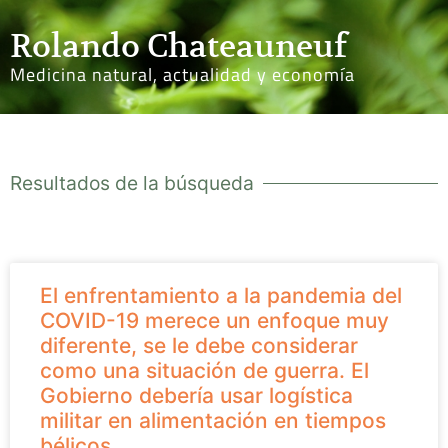
Rolando Chateauneuf
Medicina natural, actualidad y economía
Resultados de la búsqueda
El enfrentamiento a la pandemia del
COVID-19 merece un enfoque muy
diferente, se le debe considerar
como una situación de guerra. El
Gobierno debería usar logística
militar en alimentación en tiempos
bélicos.