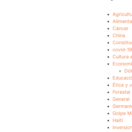
Agricult
Alimenta
Cáncer
China
Constitu
covid-19
Cultura 
Economía
Dól
Educaci
Ética y 
Forestal
General
Germani
Golpe Mi
Haití
Inversio