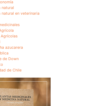
onomía
 natural
 natural en veterinaria
medicinales
Agrícola
s Agrícolas
i
ha azucarera
blica
e de Down
to
dad de Chile