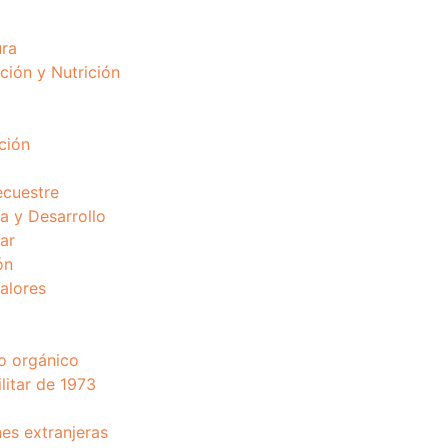
ura
ción y Nutrición
ción
ecuestre
 y Desarrollo
ar
ón
valores
o orgánico
litar de 1973
nes extranjeras