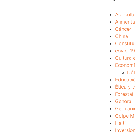
Agricult
Alimenta
Cáncer
China
Constitu
covid-19
Cultura 
Economía
Dól
Educaci
Ética y 
Forestal
General
Germani
Golpe Mi
Haití
Inversio