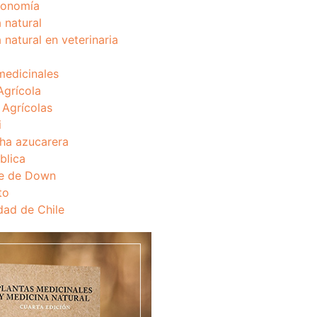
onomía
 natural
 natural en veterinaria
medicinales
Agrícola
s Agrícolas
i
ha azucarera
blica
e de Down
to
dad de Chile