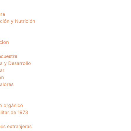
ura
ción y Nutrición
ción
ecuestre
 y Desarrollo
ar
ón
valores
o orgánico
litar de 1973
nes extranjeras