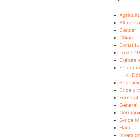
Agricult
Alimenta
Cáncer
China
Constitu
covid-19
Cultura 
Economía
Dól
Educaci
Ética y 
Forestal
General
Germani
Golpe Mi
Haití
Inversio