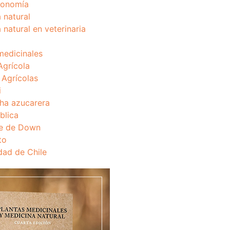
onomía
 natural
 natural en veterinaria
medicinales
Agrícola
s Agrícolas
i
ha azucarera
blica
e de Down
to
dad de Chile