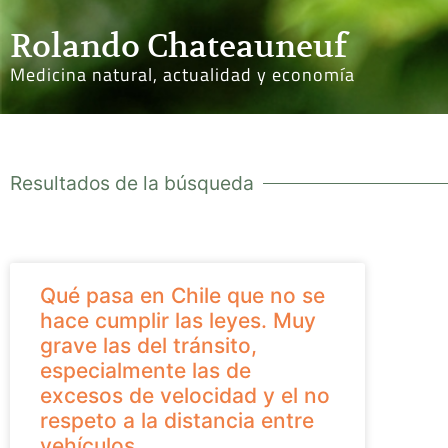
Rolando Chateauneuf
Medicina natural, actualidad y economía
Resultados de la búsqueda
Qué pasa en Chile que no se
hace cumplir las leyes. Muy
grave las del tránsito,
especialmente las de
excesos de velocidad y el no
respeto a la distancia entre
vehículos