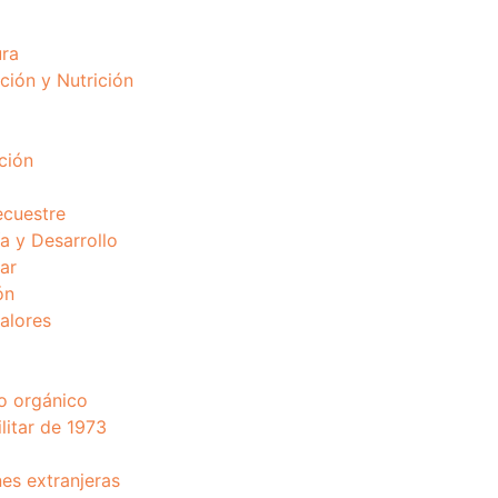
ura
ción y Nutrición
ción
ecuestre
 y Desarrollo
ar
ón
valores
o orgánico
litar de 1973
nes extranjeras