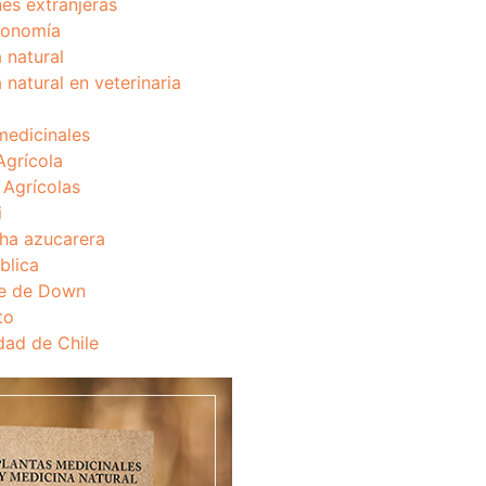
nes extranjeras
onomía
 natural
 natural en veterinaria
medicinales
Agrícola
s Agrícolas
i
ha azucarera
blica
e de Down
to
dad de Chile