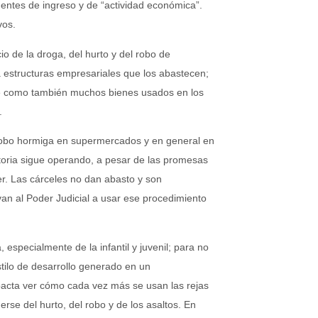
uentes de ingreso y de “actividad económica”.
vos.
 de la droga, del hurto y del robo de
a estructuras empresariales que los abastecen;
nte como también muchos bienes usados en los
.
 robo hormiga en supermercados y en general en
atoria sigue operando, a pesar de las promesas
er. Las cárceles no dan abasto y son
an al Poder Judicial a usar ese procedimiento
especialmente de la infantil y juvenil; para no
tilo de desarrollo generado en un
mpacta ver cómo cada vez más se usan las rejas
rse del hurto, del robo y de los asaltos. En