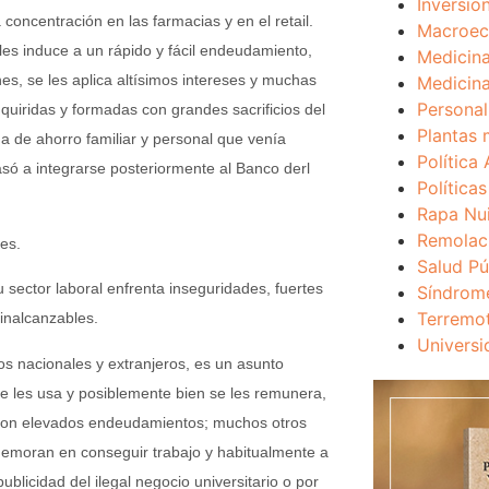
Inversio
concentración en las farmacias y en el retail.
Macroec
es induce a un rápido y fácil endeudamiento,
Medicina
es, se les aplica altísimos intereses y muchas
Medicina
Personal
dquiridas y formadas con grandes sacrificios del
Plantas 
ma de ahorro familiar y personal que venía
Política 
só a integrarse posteriormente al Banco derl
Política
Rapa Nu
Remolac
les.
Salud Pú
 sector laboral enfrenta inseguridades, fuertes
Síndrom
Terremo
inalcanzables.
Universi
s nacionales y extranjeros, es un asunto
e les usa y posiblemente bien se les remunera,
 con elevados endeudamientos; muchos otros
demoran en conseguir trabajo y habitualmente a
blicidad del ilegal negocio universitario o por