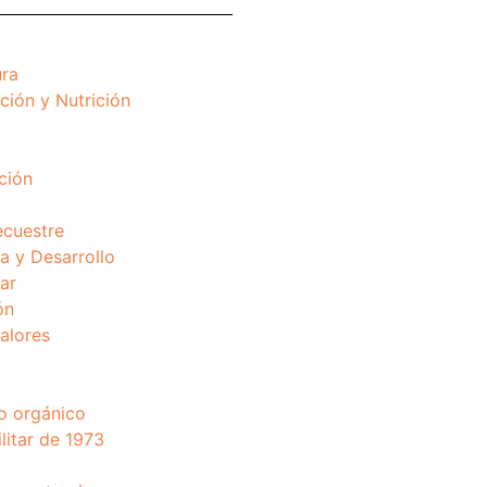
ura
ción y Nutrición
ción
ecuestre
 y Desarrollo
ar
ón
valores
o orgánico
litar de 1973