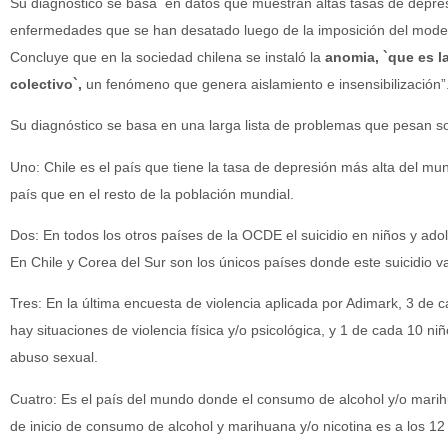
Su diagnóstico se basa en datos que muestran altas tasas de depresi
enfermedades que se han desatado luego de la imposición del modelo 
Concluye que en la sociedad chilena se instaló la
anomia, `que es l
colectivo`,
un fenómeno que genera aislamiento e insensibilización”
Su diagnóstico se basa en una larga lista de problemas que pesan s
Uno: Chile es el país que tiene la tasa de depresión más alta del m
país que en el resto de la población mundial.
Dos: En todos los otros países de la OCDE el suicidio en niños y ado
En Chile y Corea del Sur son los únicos países donde este suicidio 
Tres: En la última encuesta de violencia aplicada por Adimark, 3 de 
hay situaciones de violencia física y/o psicológica, y 1 de cada 10 ni
abuso sexual.
Cuatro: Es el país del mundo donde el consumo de alcohol y/o mari
de inicio de consumo de alcohol y marihuana y/o nicotina es a los 1