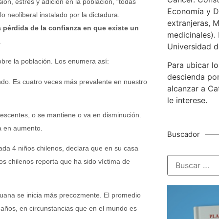
ón, estrés y adición en la población, “todas
Economía y De
neoliberal instalado por la dictadura.
extranjeras, M
a pérdida de la confianza en que existe un
medicinales). 
.
Universidad d
obre la población. Los enumera así:
Para ubicar lo
descienda por
undo. Es cuatro veces más prevalente en nuestro
alcanzar a Ca
le interese.
lescentes, o se mantiene o va en disminución.
va en aumento.
Buscador
cada 4 niños chilenos, declara que en su casa
ños chilenos reporta que ha sido víctima de
huana se inicia más precozmente. El promedio
2 años, en circunstancias que en el mundo es