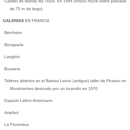
·
Castillo de Blandy les Tours. En 1994 (fresco mural sobre palizada
de 75 m de largo)
GALERIAS
EN FRANCIA
·
Bernheim
·
Bonaparte
·
Langlois
·
Bussiere
·
Talleres abiertos en el Bateau Lavoir (antiguo) taller de Picasso en
Montmartres destruido por un incendio en 1970
·
Espacio Latino-Americano
·
Artefact
·
La Florentina