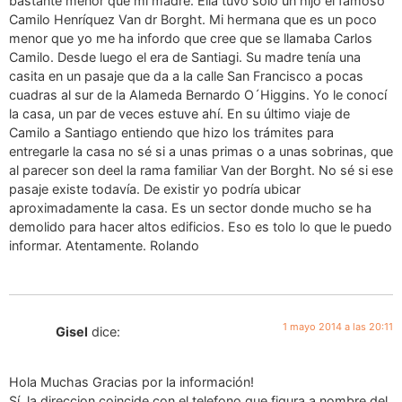
bastante menor que mi madre. Ella tuvo sólo un hijo el famoso
Camilo Henríquez Van dr Borght. Mi hermana que es un poco
menor que yo me ha infordo que cree que se llamaba Carlos
Camilo. Desde luego el era de Santiagi. Su madre tenía una
casita en un pasaje que da a la calle San Francisco a pocas
cuadras al sur de la Alameda Bernardo O´Higgins. Yo le conocí
la casa, un par de veces estuve ahí. En su último viaje de
Camilo a Santiago entiendo que hizo los trámites para
entregarle la casa no sé si a unas primas o a unas sobrinas, que
al parecer son deel la rama familiar Van der Borght. No sé si ese
pasaje existe todavía. De existir yo podría ubicar
aproximadamente la casa. Es un sector donde mucho se ha
demolido para hacer altos edificios. Eso es tolo lo que le puedo
informar. Atentamente. Rolando
1 mayo 2014 a las 20:11
Gisel
dice:
Hola Muchas Gracias por la información!
Sí, la direccion coincide con el telefono que figura a nombre del