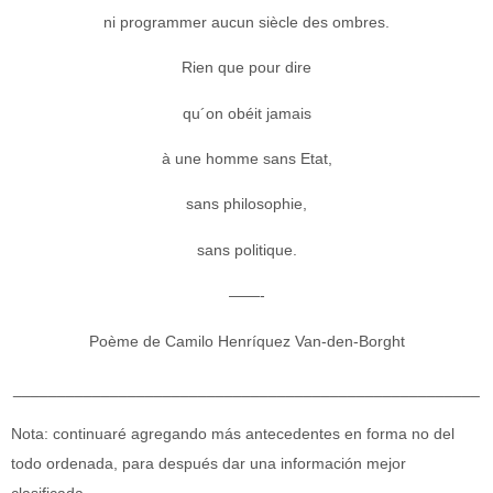
ni programmer aucun siècle des ombres.
Rien que pour dire
qu´on obéit jamais
à une homme sans Etat,
sans philosophie,
sans politique.
——-
Poème de Camilo Henríquez Van-den-Borght
___________________________________________________
__
Nota: continuaré agregando más antecedentes en forma no del
todo ordenada, para después dar una información mejor