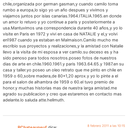
chile,organizada por german gasman,y cuando camilo toma
rumbo a europa,lo sigo yo un año despues y vivimos y
viajamos juntos por islas canarias.1964.ITALIA.1965.en donde
un amor lo retuvo y yo continue a paris y posteriormente a
usa.Mantuvimos una correspondencia durante 40 años,y yo lo
visite en Paris en 1972 y vivi en casa de NATALIE y el,y volvi
en1987 cuando ya estaban en Malmaison.Camilo mucho me
escribio sus proyectos y realizaciones,y la amistad con Natalie
llevo a la visita de mi esposa a ver camilo.su deceso es y ha
sido penoso para todos nosotros.poseo fotos de nuestros
dias de arte en chile.1960.1961.y paris 1963.64.65.y 1987.en su
casa y taller.yo poseo un oleo retrato que me pinto en chile en
1959 o 60,sobre madera,de 80×1,20 aprox.y yo lo pinte a el
para el salon de alhambra de 1959 o 60.el tuvo premio de
honor.y muchas historias mas de nuestra larga amistad.me
agrado su publicacion y creo que estaremos en contacto mas
adelante.lo saluda atte.hellmuth.
8 febrero 2011 a las 10:15
RChateauneuf
dice: