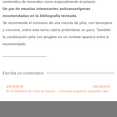
contenidos de minerales como especialmente el potasio.
Un par de mezclas interesantes anticancerígenas
recomendadas en la bibliografía revisada
Se recomienda el consumo de una mezcla de piña, con berenjena
y cúrcuma; sobre este tema cabría profundizar un poco. También
la combinación piña con jengibre en un sorbete aparece entre lo
recomendado.
_____________________
Escriba un comentario
ANTERIOR
SIGUIENTE
En el Gobierno de Chile se requiere mayor presencia de estadistas. El lamentable caso de la educación
Chile país propenso a grandes catástrofes debiera llevar especiales políticas de Estado para aminorar sus efectos y para paliar equitativamente los perjuicios