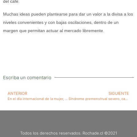
del café.
Muchas ideas pueden plantearse para dar un valor a la divisa a los
niveles convenientes y con bajas oscilaciones, dentro de un
margen que permitan actuar al mercado libremente.
Escriba un comentario
ANTERIOR
SIGUIENTE
En el día internacional de la mujer, una mancha negra en la política chilena. El ataque a la Presidenta Bachelet
Síndrome premenstrual severo, causas y tratamientos
Todos los derechos reservados. Rochade.cl ©2021