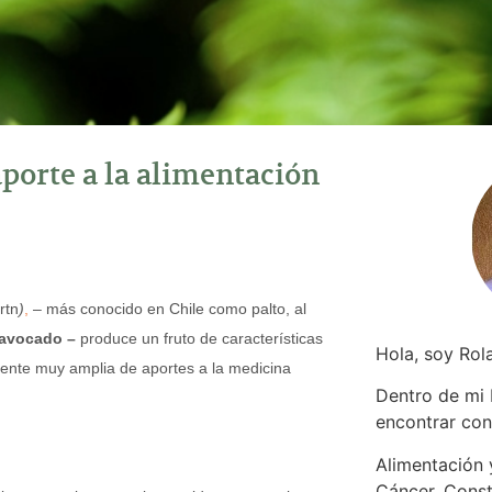
aporte a la alimentación
rtn
)
,
– más conocido en Chile como
palto, al
avocado –
produce un fruto de características
Hola, soy Rol
uente muy amplia de aportes a la medicina
Dentro de mi
encontrar
con
Alimentación y
Cáncer. Const