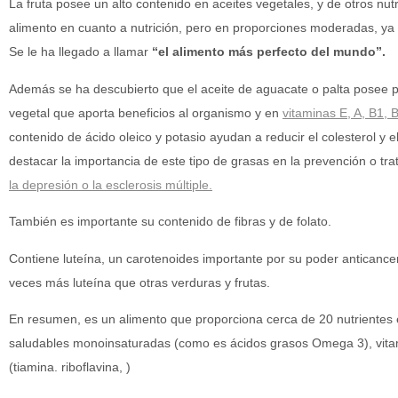
La fruta posee un alto contenido en aceites vegetales, y de otros nut
alimento en cuanto a nutrición, pero en proporciones moderadas, ya 
Se le ha llegado a llamar
“el alimento más perfecto del mundo”.
Además se ha descubierto que el aceite de aguacate o palta posee p
vegetal que aporta beneficios al organismo y en
vitaminas E
,
A
,
B1
,
contenido de ácido oleico y potasio ayudan a reducir el colesterol y el
destacar la importancia de este tipo de grasas en la prevención o t
la
depresión
o la
esclerosis múltiple
.
También es importante su contenido de fibras y de folato.
Contiene luteína, un carotenoides importante por su poder anticancerí
veces más luteína que otras verduras y frutas.
En resumen, es un alimento que proporciona cerca de 20 nutrientes e
saludables monoinsaturadas (como es ácidos grasos Omega 3), vitami
(tiamina. riboflavina, )