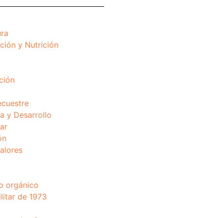
ura
ción y Nutrición
ción
ecuestre
 y Desarrollo
ar
ón
valores
o orgánico
litar de 1973