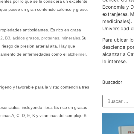
rientes por lo que se le considera un excelente
Economía y De
que posee un gran contenido calórico y graso.
extranjeras, M
medicinales). 
Universidad d
ropiedades antioxidantes. Es rico en grasa
B2
,
B3
,
ácidos grasos
,
proteínas
,
minerales
.
Su
Para ubicar lo
 riesgo de presión arterial alta. Hay que
descienda por
alcanzar a Ca
ratamiento de enfermedades como el
alzheimer
,
le interese.
Buscador
geno y favorable para la vista; contendría tres
senciales, incluyendo fibra. Es rico en grasas
nas A, C, D, E, K y vitaminas del complejo B