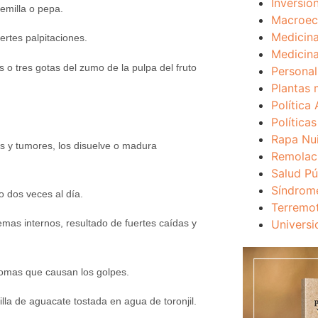
Inversio
semilla o pepa.
Macroec
Medicina
uertes palpitaciones.
Medicina
s o tres gotas del zumo de la pulpa del fruto
Personal
Plantas 
Política 
Política
Rapa Nu
os y tumores, los disuelve o madura
Remolac
Salud Pú
Síndrom
o dos veces al día.
Terremo
Universi
mas internos, resultado de fuertes caídas y
tomas que causan los golpes.
lla de aguacate tostada en agua de toronjil.