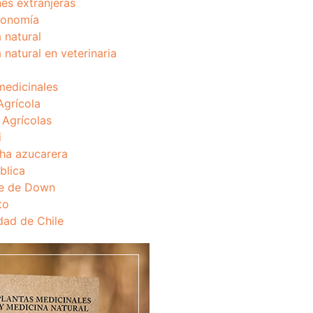
nes extranjeras
onomía
 natural
 natural en veterinaria
medicinales
Agrícola
s Agrícolas
i
ha azucarera
blica
e de Down
to
dad de Chile