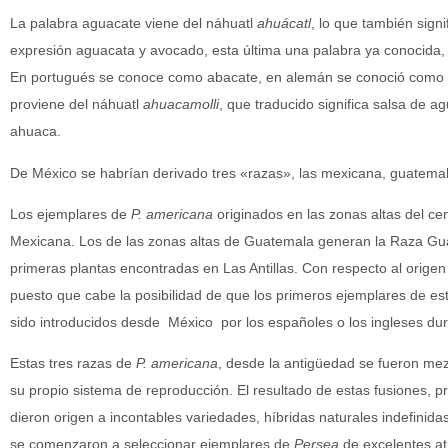
La palabra aguacate viene del náhuatl
ahuácatl
, lo que también signi
expresión aguacata y avocado, esta última una palabra ya conocida
En portugués se conoce como abacate, en alemán se conoció como «
proviene del náhuatl
ahuacamolli
, que traducido significa salsa de
ahuaca.
De México se habrían derivado tres «razas», las mexicana, guatemalt
Los ejemplares de
P. americana
originados en las zonas altas del ce
Mexicana. Los de las zonas altas de Guatemala generan la Raza Guat
primeras plantas encontradas en Las Antillas. Con respecto al origen 
puesto que cabe la posibilidad de que los primeros ejemplares de est
sido introducidos desde México por los españoles o los ingleses dur
Estas tres razas de
P. americana
, desde la antigüedad se fueron me
su propio sistema de reproducción. El resultado de estas fusiones, p
dieron origen a incontables variedades, híbridas naturales indefinidas
se comenzaron a seleccionar ejemplares de
Persea
de excelentes a