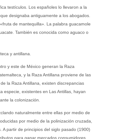
fica testículos. Los españoles lo llevaron a la
, que designaba antiguamente a los abogados.
fruta de mantequilla». La palabra guacamole
 aguacate. También es conocida como aguaco o
eca y antillana.
ntro y este de México generan la Raza
emalteca, y la Raza Antillana proviene de las
de la Raza Antillana, existen discrepancias
a especie, existentes en Las Antillas, hayan
ante la colonización.
zclando naturalmente entre ellas por medio de
roducidas por medio de la polinización cruzada,
. A partir de principios del siglo pasado (1900)
tributos para ganar mercados consumidores,