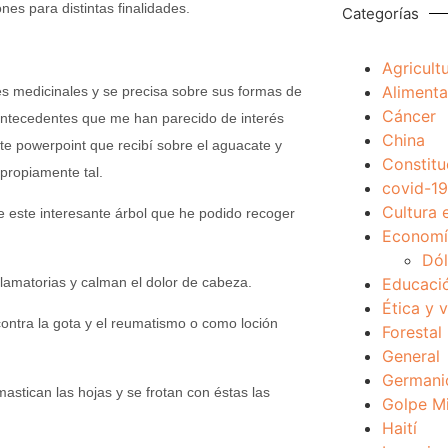
es para distintas finalidades.
Categorías
Agricult
Alimenta
s medicinales y se precisa sobre sus formas de
Cáncer
s antecedentes que me han parecido de interés
China
nte powerpoint que recibí sobre el aguacate y
Constitu
propiamente tal.
covid-19
Cultura 
e este interesante árbol que he podido recoger
Economía
Dól
flamatorias y calman el dolor de cabeza.
Educaci
Ética y 
contra la gota y el reumatismo o como loción
Forestal
General
Germani
mastican las hojas y se frotan con éstas las
Golpe Mi
Haití